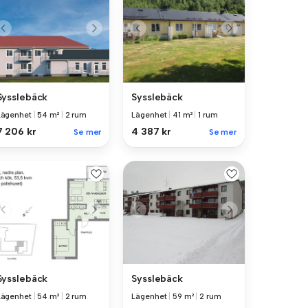
Sysslebäck
Sysslebäck
Lägenhet
|
54 m²
|
2 rum
Lägenhet
|
41 m²
|
1 rum
7 206 kr
4 387 kr
Se mer
Se mer
Sysslebäck
Sysslebäck
Lägenhet
|
54 m²
|
2 rum
Lägenhet
|
59 m²
|
2 rum