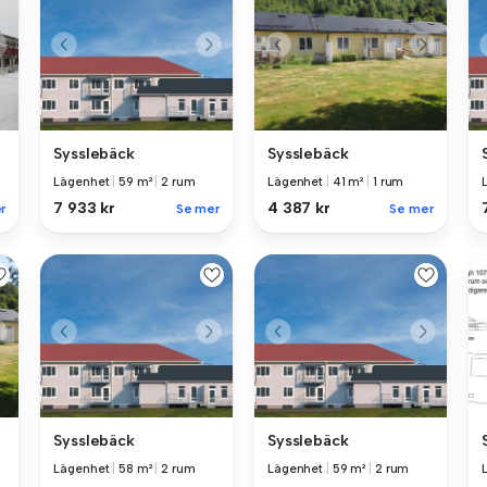
Sysslebäck
Sysslebäck
Lägenhet
|
59 m²
|
2 rum
Lägenhet
|
41 m²
|
1 rum
7 933 kr
4 387 kr
r
Se mer
Se mer
Sysslebäck
Sysslebäck
Lägenhet
|
58 m²
|
2 rum
Lägenhet
|
59 m²
|
2 rum