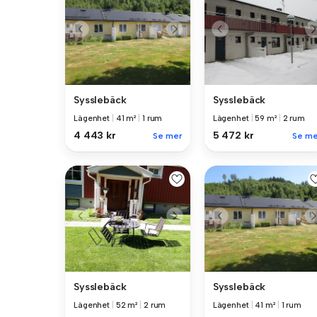
Sysslebäck
Sysslebäck
Lägenhet
|
41 m²
|
1 rum
Lägenhet
|
59 m²
|
2 rum
4 443 kr
5 472 kr
Se mer
Se me
Sysslebäck
Sysslebäck
Lägenhet
|
52 m²
|
2 rum
Lägenhet
|
41 m²
|
1 rum