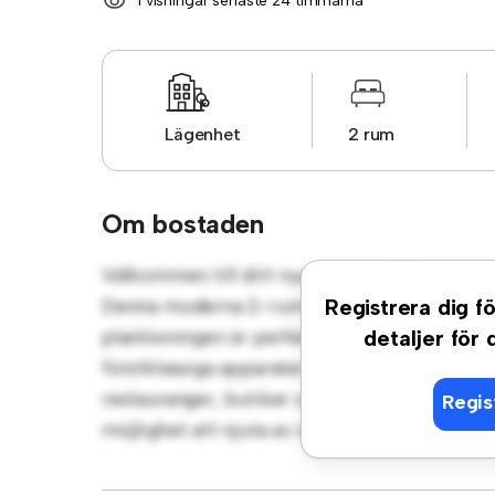
1 visningar senaste 24 timmarna
Lägenhet
2 rum
Om bostaden
Välkommen till ditt nya urbana tillflyktsort
Denna moderna 2-rumslägenhet erbjuder et
Registrera dig fö
planlösningen är perfekt för underhållning,
detaljer för
förstklassiga apparater. Med sitt utmärkta l
restauranger, butiker och nöjesställen. Prisv
Regis
möjlighet att njuta av stadslivet när det är 