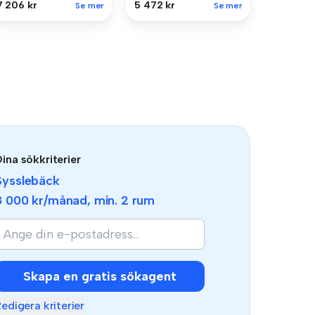
7 206 kr
5 472 kr
Se mer
Se mer
ina sökkriterier
Sysslebäck
8 000 kr
/månad, min.
2 rum
Skapa en gratis sökagent
edigera kriterier