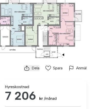
Dela
Spara
Anmäl
Hyreskostnad
7 206
kr
/månad