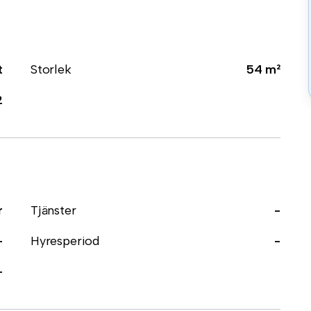
t
Storlek
54 m²
2
r
Tjänster
-
-
Hyresperiod
-
-