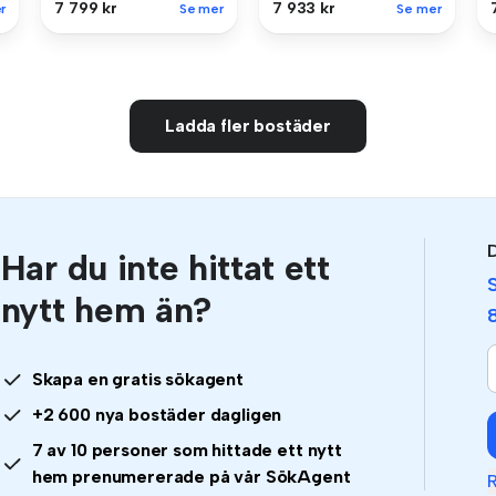
7 799 kr
7 933 kr
r
Se mer
Se mer
Ladda fler bostäder
D
Har du inte hittat ett
nytt hem än?
Skapa en gratis sökagent
+2 600 nya bostäder dagligen
7 av 10 personer som hittade ett nytt
hem prenumererade på vår SökAgent
R