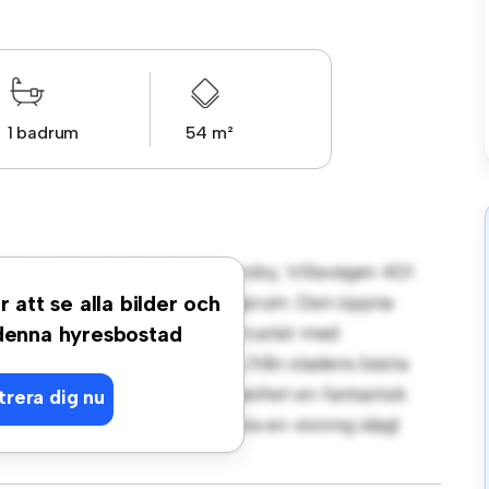
1 badrum
54 m²
 på Sysslebäck, Värmland, Torsby, Villavägen 4D!
t elegant och mysigt vardagsrum. Den öppna
r att se alla bilder och
 och det eleganta köket är utrustat med
 denna hyresbostad
äge ligger du bara några steg från stadens bästa
ärt till 7 206 kr är denna lägenhet en fantastisk
trera dig nu
som bäst. Missa inte det – boka en visning idag!