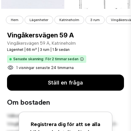
Hem
Lägenheter
Katrineholm
3 rum
Vingåkersv
Vingåkersvägen 59 A
Vingåkersvägen 59 A, Katrineholm
Lägenhet
|
66 m²
|
3 rum
|
1 år sedan
Senaste skanning: För 2 timmar sedan
1 visningar senaste 24 timmarna
Ställ en fråga
Om bostaden
Välkommen till ditt nya urbana tillflyktsort på
Vingåkersvägen 59 A, Katrineholm! Denna moderna 3-
Registrera dig för att se alla