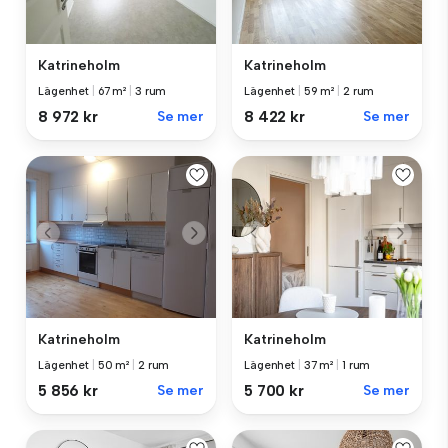
Katrineholm
Katrineholm
Lägenhet
|
67 m²
|
3 rum
Lägenhet
|
59 m²
|
2 rum
8 972 kr
Se mer
8 422 kr
Se mer
Katrineholm
Katrineholm
Lägenhet
|
50 m²
|
2 rum
Lägenhet
|
37 m²
|
1 rum
5 856 kr
Se mer
5 700 kr
Se mer