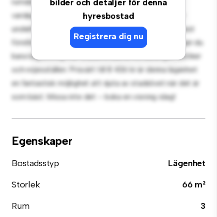
rumslägenhet erbjuder ett elegant och mysigt
bilder och detaljer för denna
vardagsrum. Den öppna planlösningen är perfekt för
hyresbostad
underhållning, och det eleganta köket är utrustat med
Registrera dig nu
förstklassiga apparater. Med sitt utmärkta läge ligger du
bara några steg från stadens bästa restauranger, butiker
och nöjesställen. Prisvärt till 8 436 kr är denna lägenhet
en fantastisk möjlighet att njuta av stadslivet när det är
som bäst. Missa inte det – boka en visning idag!
Egenskaper
Bostadsstyp
Lägenhet
Storlek
66 m²
Rum
3