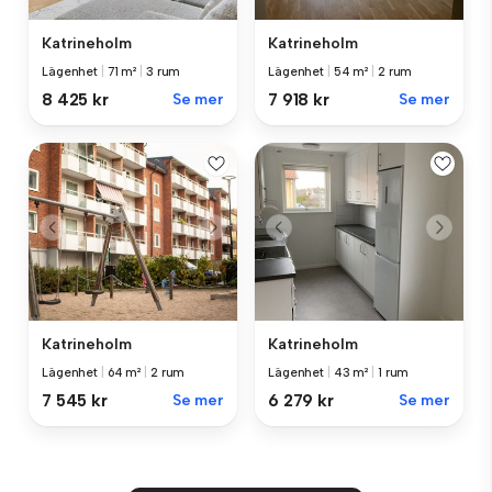
Katrineholm
Katrineholm
Lägenhet
|
71 m²
|
3 rum
Lägenhet
|
54 m²
|
2 rum
8 425 kr
Se mer
7 918 kr
Se mer
Katrineholm
Katrineholm
Lägenhet
|
64 m²
|
2 rum
Lägenhet
|
43 m²
|
1 rum
7 545 kr
Se mer
6 279 kr
Se mer