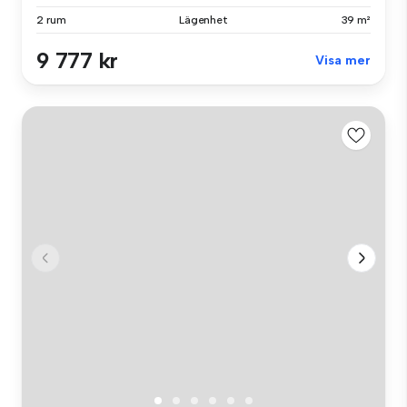
2 rum
Lägenhet
39 m²
9 777 kr
Visa mer