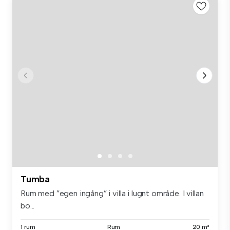
Tumba
Rum med ”egen ingång” i villa i lugnt område. I villan
bo...
1 rum
Rum
20 m²