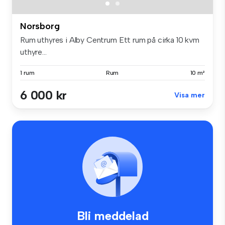
Norsborg
Rum uthyres i Alby Centrum Ett rum på cirka 10 kvm
uthyre...
1 rum
Rum
10 m²
6 000 kr
Visa mer
Bli meddelad