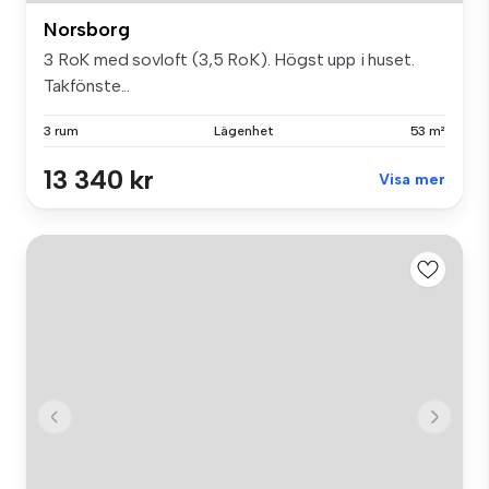
Norsborg
3 RoK med sovloft (3,5 RoK). Högst upp i huset.
Takfönste...
3 rum
Lägenhet
53 m²
13 340 kr
Visa mer