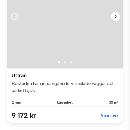
Uttran
Bostaden har genomgående vitmålade väggar och
parkettgolv...
2 rum
Lägenhet
35 m²
9 172 kr
Visa mer