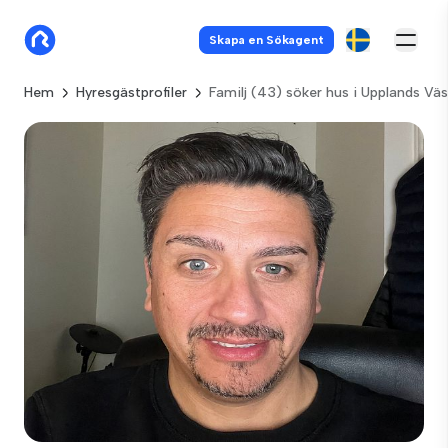
Skapa en Sökagent
Hem
Hyresgästprofiler
Familj (43) söker hus i Upplands Vä