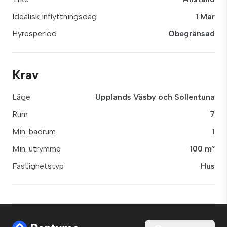
Idealisk inflyttningsdag
1 Mar
Hyresperiod
Obegränsad
Krav
Läge
Upplands Väsby och Sollentuna
Rum
7
Min. badrum
1
Min. utrymme
100 m²
Fastighetstyp
Hus