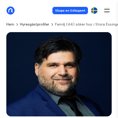
Skapa en Sökagent
Hem
Hyresgästprofiler
Familj (44) söker hus i Stora Essing