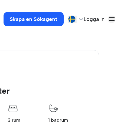
Skapa en Sökagent
Logga in
ter
3 rum
1 badrum