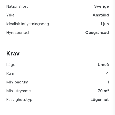
Nationalitet
Sverige
Yrke
Anställd
Idealisk inflyttningsdag
1 jun
Hyresperiod
Obegränsad
Krav
Läge
Umeå
Rum
4
Min. badrum
1
Min. utrymme
70 m²
Fastighetstyp
Lägenhet