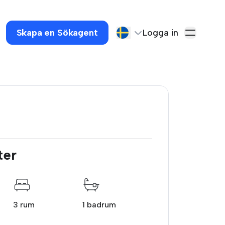
Skapa en Sökagent
Logga in
ter
3 rum
1 badrum