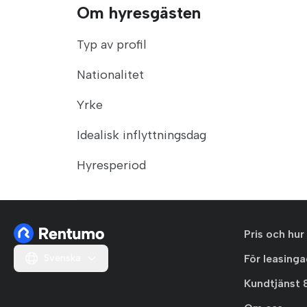
Om hyresgästen
Typ av profil
Nationalitet
Yrke
Idealisk inflyttningsdag
Hyresperiod
Pris och hur
Svenska
För leasing
Kundtjänst 