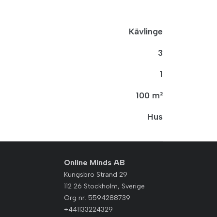
Kävlinge
3
1
100 m²
Hus
Online Minds AB
Kungsbro Strand 29
112 26 Stockholm, Sverige
Org nr. 5594288739
+441133224329