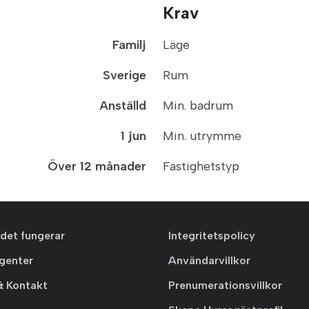
Krav
Familj
Läge
Sverige
Rum
Anställd
Min. badrum
1 jun
Min. utrymme
Över 12 månader
Fastighetstyp
 det fungerar
Integritetspolicy
agenter
Användarvillkor
& Kontakt
Prenumerationsvillkor