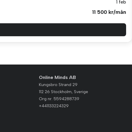
1 feb
11 500 kr/mån
Online Minds AB
Kungsbro Strand 29
112 26 Stockholm, Sverige
Org nr. 5594288739
+441133224329