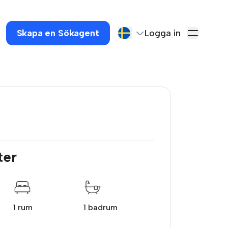
Skapa en Sökagent
Logga in
ter
1 rum
1 badrum