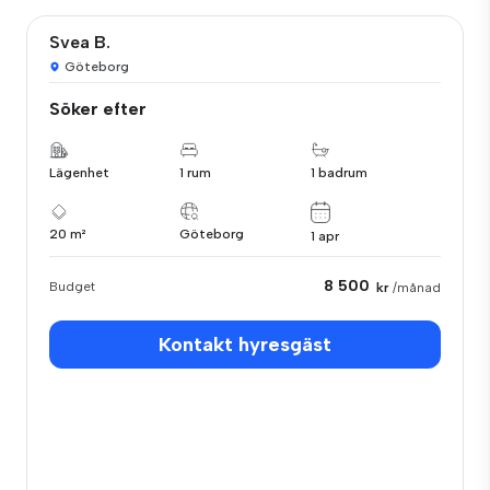
Svea B.
Göteborg
Söker efter
Lägenhet
1 rum
1 badrum
20 m²
Göteborg
1 apr
8 500
Budget
kr
/månad
Kontakt hyresgäst