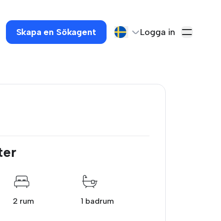
Skapa en Sökagent
Logga in
ter
2 rum
1 badrum