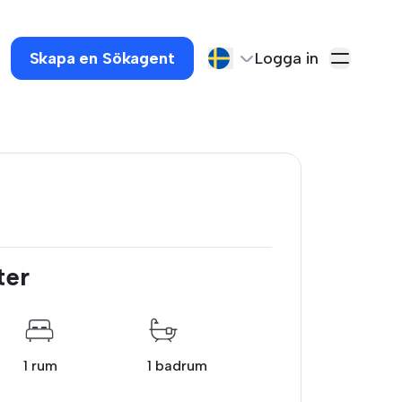
Skapa en Sökagent
Logga in
ter
1 rum
1 badrum