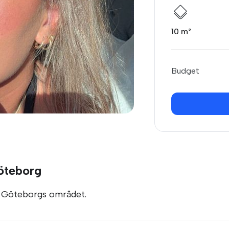
10 m²
Budget
Göteborg
 i Göteborgs området.