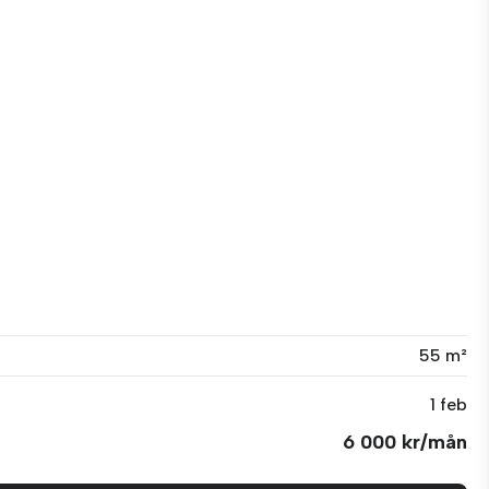
55 m²
1 feb
6 000 kr/mån