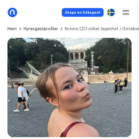
Skapa en Sökagent
Hem
Hyresgästprofiler
Kvinna (21) söker lägenhet i Götebo