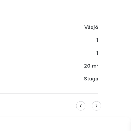
Växjö
1
1
20 m²
Stuga