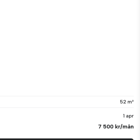
52 m²
1 apr
7 500 kr/mån