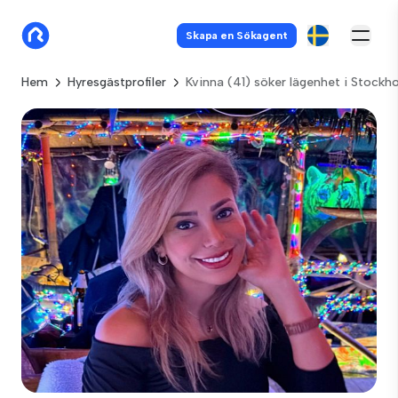
Skapa en Sökagent
Hem
Hyresgästprofiler
Kvinna (41) söker lägenhet i Stockh