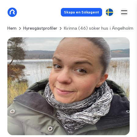
Skapa en Sökagent
Hem
Hyresgästprofiler
Kvinna (46) söker hus i Ängelholm