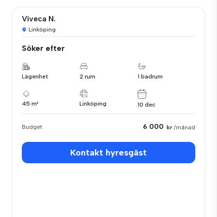
Viveca N.
Linköping
Söker efter
Lägenhet
2 rum
1 badrum
45 m²
Linköping
10 dec
6 000
Budget
kr
/månad
Kontakt hyresgäst