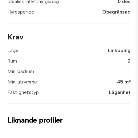
Idealisk inflyttningsdag
10 dec
Hyresperiod
Obegränsad
Krav
Läge
Linköping
Rum
2
Min. badrum
1
Min. utrymme
45 m²
Fastighetstyp
Lägenhet
Liknande profiler