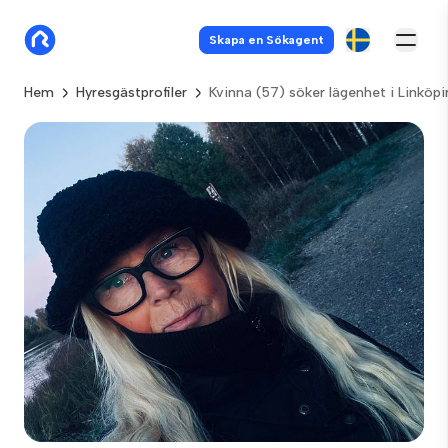
Skapa en Sökagent
Hem
Hyresgästprofiler
Kvinna (57) söker lägenhet i Linköpi