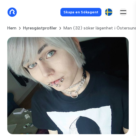
Skapa en Sökagent
Hem
Hyresgästprofiler
Man (32) söker lägenhet i Östersun