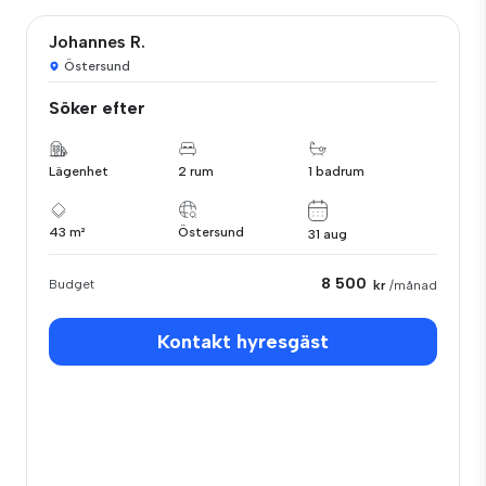
Johannes R.
Östersund
Söker efter
Lägenhet
2 rum
1 badrum
43 m²
Östersund
31 aug
8 500
Budget
kr
/månad
Kontakt hyresgäst