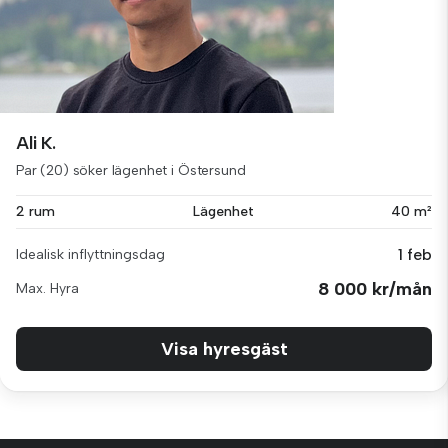
Ali K.
Par (20) söker lägenhet i Östersund
2 rum
Lägenhet
40 m²
1 feb
Idealisk inflyttningsdag
8 000 kr/mån
Max. Hyra
Visa hyresgäst