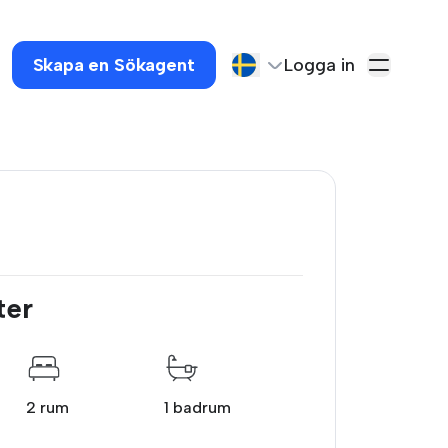
Skapa en Sökagent
Logga in
ter
2 rum
1 badrum