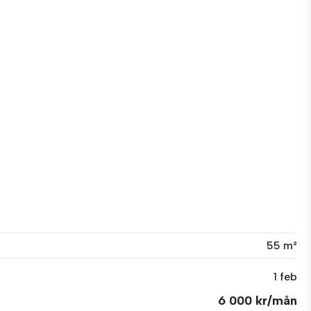
55 m²
1 feb
6 000 kr/mån