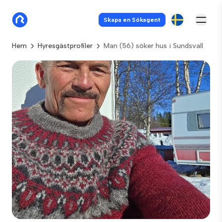
Skapa en Sökagent
Hem
Hyresgästprofiler
Man (56) söker hus i Sundsvall