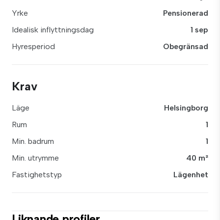
Yrke
Pensionerad
Idealisk inflyttningsdag
1 sep
Hyresperiod
Obegränsad
Krav
Läge
Helsingborg
Rum
1
Min. badrum
1
Min. utrymme
40 m²
Fastighetstyp
Lägenhet
Liknande profiler