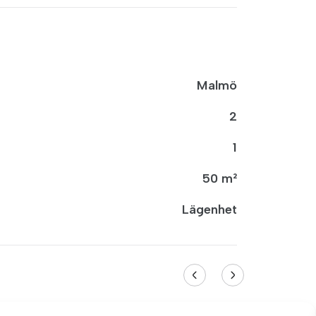
Malmö
2
1
50 m²
Lägenhet