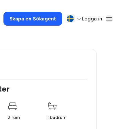
Skapa en Sökagent
Logga in
ter
2 rum
1 badrum