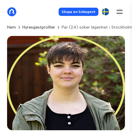
Skapa en Sökagent
Hem
Hyresgästprofiler
Par (24) söker lägenhet i Stockhol