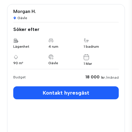
Morgan H.
Gävle
Söker efter
Lägenhet
4 rum
1 badrum
90 m²
Gävle
1 Mar
18 000
Budget
kr
/månad
Kontakt hyresgäst