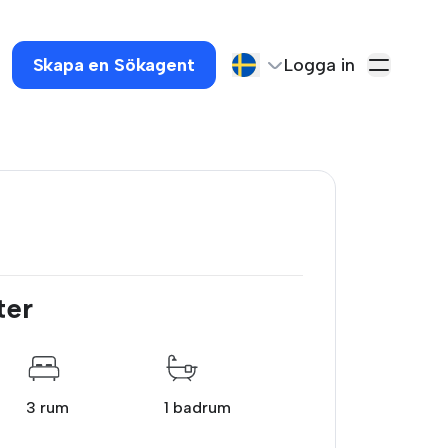
Skapa en Sökagent
Logga in
ter
3 rum
1 badrum