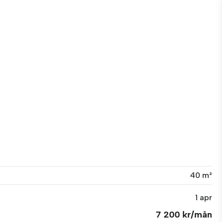
40 m²
1 apr
7 200 kr/mån