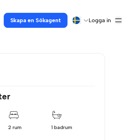
Skapa en Sökagent
Logga in
ter
2 rum
1 badrum