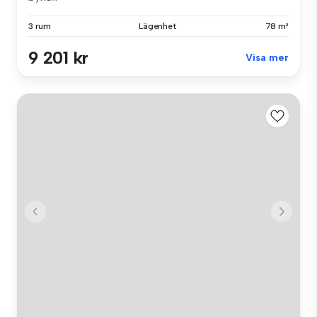
3 rum
Lägenhet
78 m²
9 201 kr
Visa mer