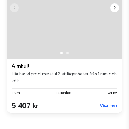
Älmhult
Här har vi producerat 42 st lägenheter från 1 rum och
kök...
1 rum
Lägenhet
34 m²
5 407 kr
Visa mer