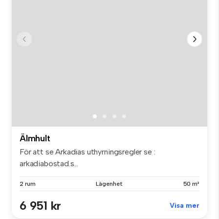
Älmhult
För att se Arkadias uthyrningsregler se :
arkadiabostad.s...
2 rum
Lägenhet
50 m²
6 951 kr
Visa mer