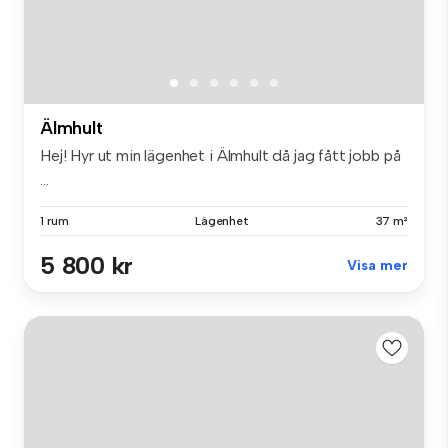
Älmhult
Hej! Hyr ut min lägenhet i Älmhult då jag fått jobb på
...
1 rum
Lägenhet
37 m²
5 800 kr
Visa mer