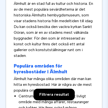
Älmhult är en stad full av kultur och historia. En
av de mest populära sevärdheterna är det
historiska Älmhults hembygdsmuseum, som
visar stadens historia från medeltiden till idag.
Du kan också besöka den vackra kyrkan Sankt
Göran, som är en av stadens mest välkända
byggnader. För den som är intresserad av
konst och kultur finns det också ett antal
gallerier och konstutställningar runt om i
staden.
Populära områden för
hyresbostäder i Älmhult
Älmhult har många olika områden där man kan
hitta en hyresbostad. Här är några av de mest
populära områdena:
Filtrera resultat
Centrum: Älmhults centrum är ett livligt
område med många affärer, restauranger
och kaféer. Här finns också många