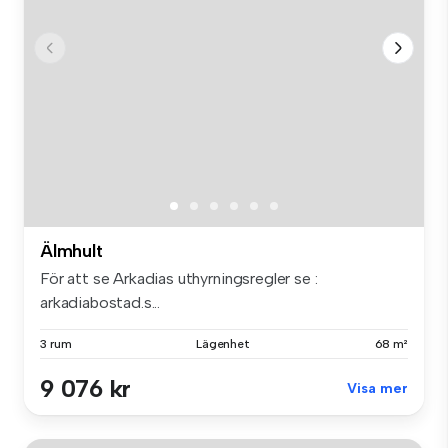
Älmhult
För att se Arkadias uthyrningsregler se :
arkadiabostad.s...
3 rum
Lägenhet
68 m²
9 076 kr
Visa mer