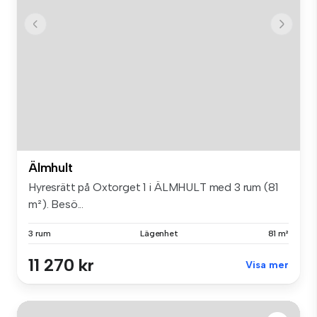
Älmhult
Hyresrätt på Oxtorget 1 i ÄLMHULT med 3 rum (81
m²). Besö...
3 rum
Lägenhet
81 m²
11 270 kr
Visa mer