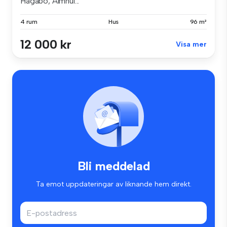
Hagabo, Älmhul...
4 rum
Hus
96 m²
12 000 kr
Visa mer
Bli meddelad
Ta emot uppdateringar av liknande hem direkt.