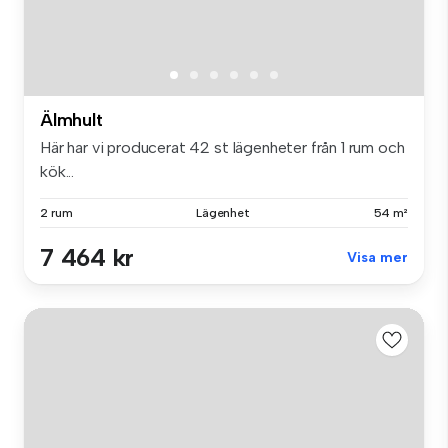
Älmhult
Här har vi producerat 42 st lägenheter från 1 rum och
kök...
2 rum
Lägenhet
54 m²
7 464 kr
Visa mer