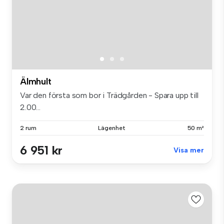
Älmhult
Var den första som bor i Trädgården - Spara upp till
2.00...
2 rum
Lägenhet
50 m²
6 951 kr
Visa mer