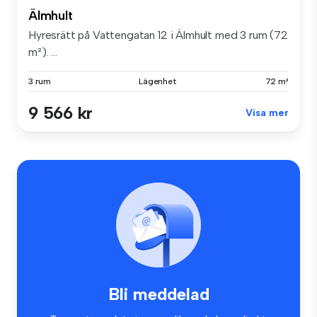
Älmhult
Hyresrätt på Vattengatan 12 i Älmhult med 3 rum (72
m²). ...
3 rum
Lägenhet
72 m²
9 566 kr
Visa mer
Bli meddelad