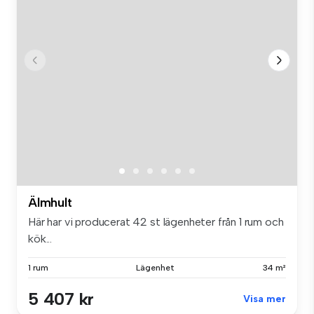
Älmhult
Här har vi producerat 42 st lägenheter från 1 rum och
kök...
1 rum
Lägenhet
34 m²
5 407 kr
Visa mer