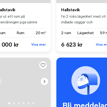
allstavik
Hallstavik
r ut ett rum på
fin 2 roks lägenhet med vit
vervåningen pga sämre
målade väggar och
onomi och nybl...
plastmatta....
 rum
Rum
20 m²
2 rum
Lägenhet
59 
 000 kr
6 623 kr
Visa mer
Visa m
Bli meddela