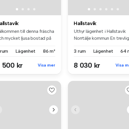
allstavik
Hallstavik
älkommen till denna fräscha
Uthyr lägenhet i Hallstavik
ch mycket ljusa bostad på
Norrtälje kommun En trevlig .
.
 rum
Lägenhet
86 m²
3 rum
Lägenhet
64 
 500 kr
8 030 kr
Visa mer
Visa m