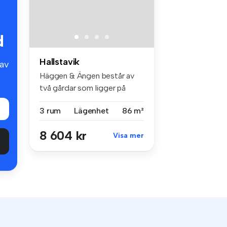
d
Hallstavik
av
Häggen & Ängen består av
två gårdar som ligger på
varsin ...
3 rum
Lägenhet
86 m²
8 604 kr
Visa mer