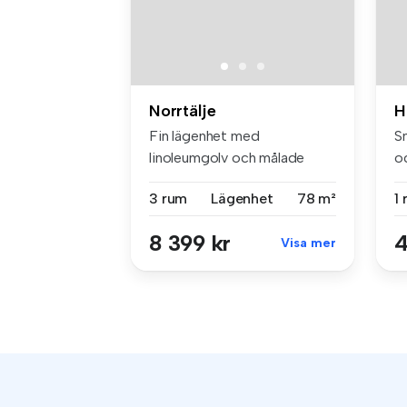
Norrtälje
H
Fin lägenhet med
S
linoleumgolv och målade
o
väggar Bredban...
s..
3 rum
Lägenhet
78 m²
1
8 399 kr
4
Visa mer