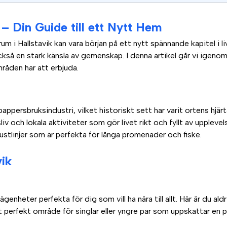
 – Din Guide till ett Nytt Hem
rum i Hallstavik kan vara början på ett nytt spännande kapitel i li
kså en stark känsla av gemenskap. I denna artikel går vi igenom 
mråden har att erbjuda.
pappersbruksindustri, vilket historiskt sett har varit ortens hjär
ftsliv och lokala aktiviteter som gör livet rikt och fyllt av upplev
stlinjer som är perfekta för långa promenader och fiske.
vik
ägenheter perfekta för dig som vill ha nära till allt. Här är du aldr
tt perfekt område för singlar eller yngre par som uppskattar en 