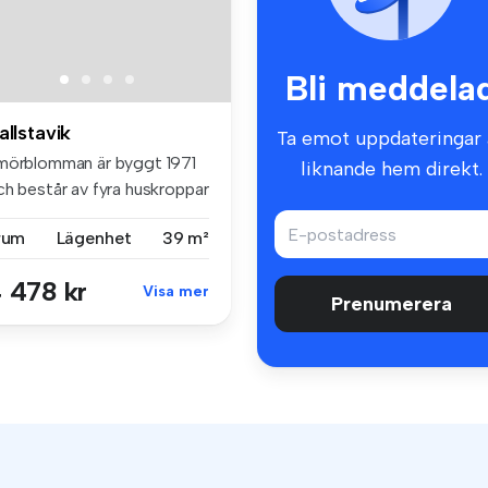
Bli meddela
allstavik
Ta emot uppdateringar 
mörblomman är byggt 1971
liknande hem direkt.
ch består av fyra huskroppar
.
 rum
Lägenhet
39 m²
 478 kr
Visa mer
Prenumerera