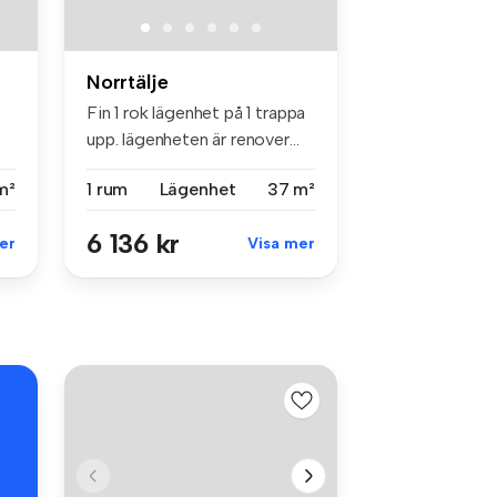
Norrtälje
Fin 1 rok lägenhet på 1 trappa
upp. lägenheten är renover...
m²
1 rum
Lägenhet
37 m²
6 136 kr
er
Visa mer