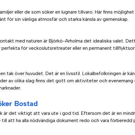
iljer eller de som söker en lugnare tillvaro. Här finns möjlighe
känt för sin vänliga atmosfär och starka känsla av gemenskap.
ontakt med naturen är Björkö-Arholma det idealiska valet. De
perfekta för veckoslutsretreater eller en permanent tillflyktsor
 en tak över huvudet. Det är en livsstil. Lokalbefolkningen är kän
r av olika slag finns det gott om aktiviteter och evenemang
marknader.
öker Bostad
vik är det viktigt att vara ute i god tid. Eftersom det är en min
 till att ha alla nödvändiga dokument redo och vara förberedd 