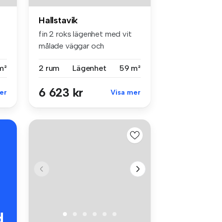
Hallstavik
fin 2 roks lägenhet med vit
målade väggar och
plastmatta....
m²
2 rum
Lägenhet
59 m²
6 623 kr
er
Visa mer
d