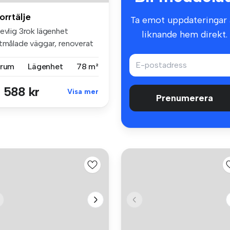
orrtälje
Ta emot uppdateringar 
evlig 3rok lägenhet
liknande hem direkt.
itmålade väggar, renoverat
drum ...
 rum
Lägenhet
78 m²
 588 kr
Visa mer
Prenumerera