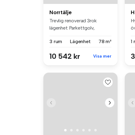
Norrtälje
H
Trevlig renoverad 3rok
Hy
lägenhet Parkettgolv,
ö
vitmålade vä...
ek
3 rum
Lägenhet
78 m²
1
10 542 kr
3
Visa mer