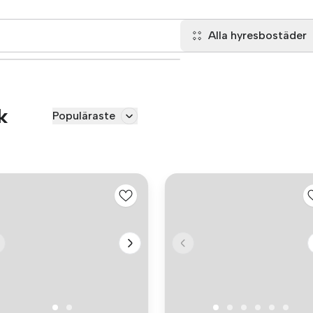
Alla hyresbostäder
k
Populäraste