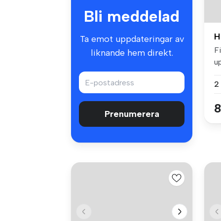
Bli meddelad
H
Ta emot uppdateringar av
Fi
liknande hem direkt.
up
2
8
Prenumerera