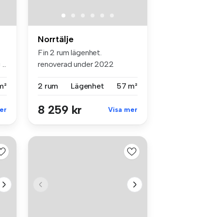
Norrtälje
Fin 2 rum lägenhet.
..
renoverad under 2022
parkettgolv vitm...
m²
2 rum
Lägenhet
57 m²
8 259 kr
er
Visa mer