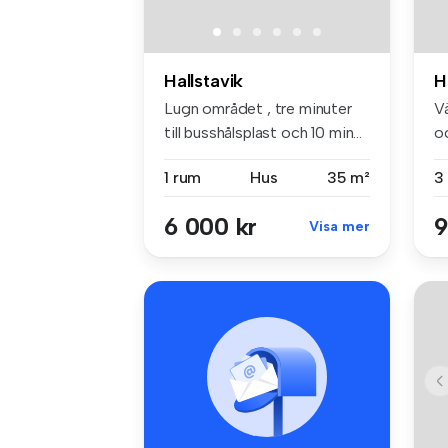
Hallstavik
H
Lugn området , tre minuter
V
till busshålsplast och 10 min...
o
E..
1 rum
Hus
35 m²
3
6 000 kr
9
Visa mer