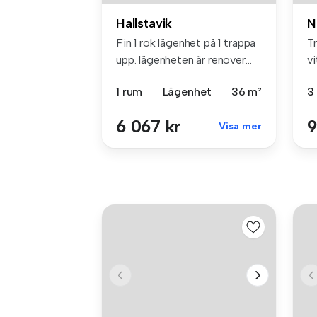
Hallstavik
N
Fin 1 rok lägenhet på 1 trappa
Tr
upp. lägenheten är renover...
v
ba
1 rum
Lägenhet
36 m²
3
6 067 kr
9
Visa mer