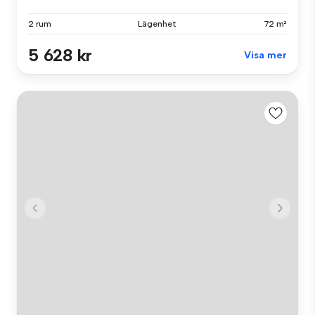
2 rum
Lägenhet
72 m²
5 628 kr
Visa mer