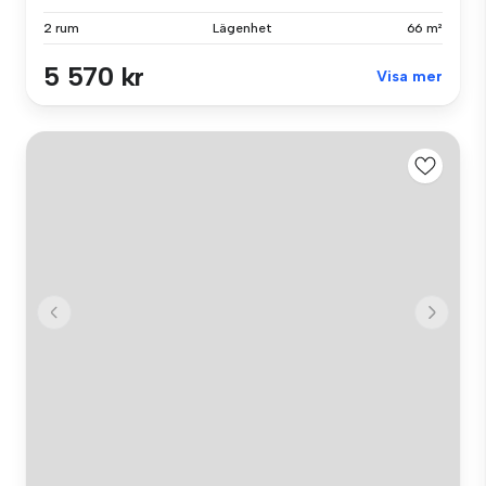
2 rum
Lägenhet
66 m²
5 570 kr
Visa mer