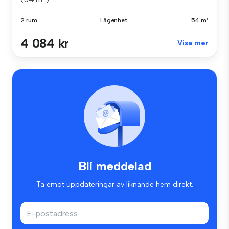
2 rum
Lägenhet
54 m²
4 084 kr
Visa mer
Bli meddelad
Ta emot uppdateringar av liknande hem direkt.