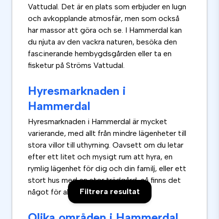
Vattudal. Det är en plats som erbjuder en lugn
och avkopplande atmosfär, men som också
har massor att göra och se. I Hammerdal kan
du njuta av den vackra naturen, besöka den
fascinerande hembygdsgården eller ta en
fisketur på Ströms Vattudal.
Hyresmarknaden i
Hammerdal
Hyresmarknaden i Hammerdal är mycket
varierande, med allt från mindre lägenheter till
stora villor till uthyrning. Oavsett om du letar
efter ett litet och mysigt rum att hyra, en
rymlig lägenhet för dig och din familj, eller ett
stort hus med en stor trädgård, så finns det
Filtrera resultat
något för alla i Hammerdal.
Olika områden i Hammerdal