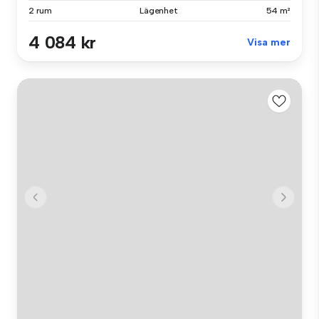
2 rum
Lägenhet
54 m²
4 084 kr
Visa mer