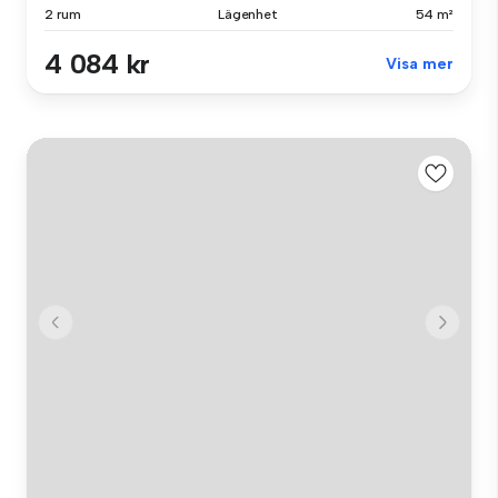
2 rum
Lägenhet
54 m²
4 084 kr
Visa mer