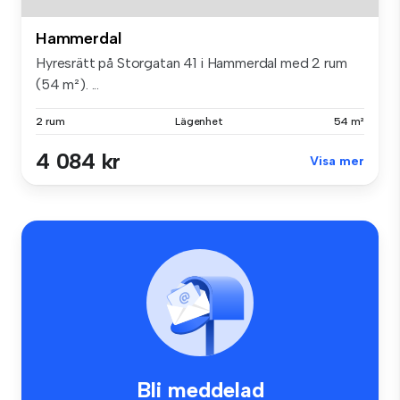
Hammerdal
Hyresrätt på Storgatan 41 i Hammerdal med 2 rum
(54 m²). ...
2 rum
Lägenhet
54 m²
4 084 kr
Visa mer
Bli meddelad