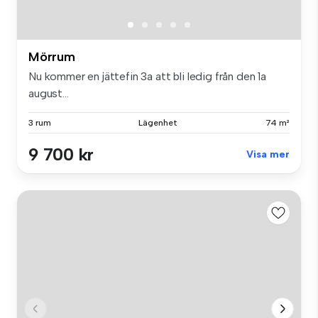
Mörrum
Nu kommer en jättefin 3a att bli ledig från den 1a
august...
3 rum
Lägenhet
74 m²
9 700 kr
Visa mer