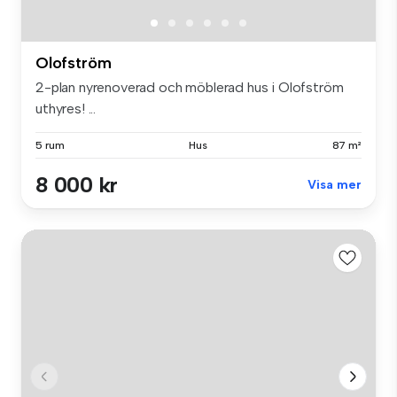
Olofström
2-plan nyrenoverad och möblerad hus i Olofström
uthyres! ...
5 rum
Hus
87 m²
8 000 kr
Visa mer