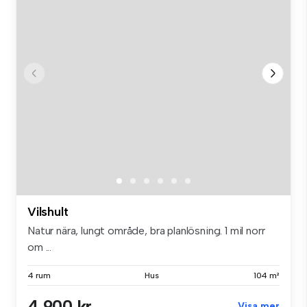
Vilshult
Natur nära, lungt område, bra planlösning. 1 mil norr
om ...
4 rum
Hus
104 m²
4 900 kr
Visa mer