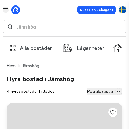
Skapa en Sökagent
Alla bostäder
Lägenheter
Hem
Jämshög
Hyra bostad i Jämshög
Populäraste
4 hyresbostäder hittades