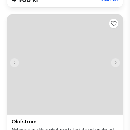
Olofström
Nybyggd marklägenhet med uteplats och inglasad