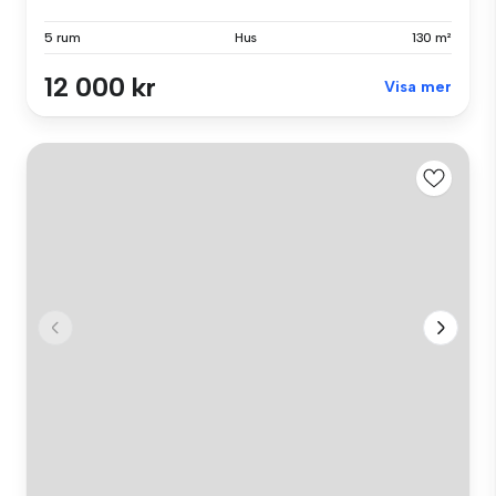
5 rum
Hus
130 m²
12 000 kr
Visa mer