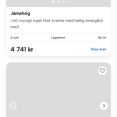
Jämshög
I ett mysigt eget litet kvarter med härlig innergård
med ...
2 rum
Lägenhet
56 m²
4 741 kr
Visa mer