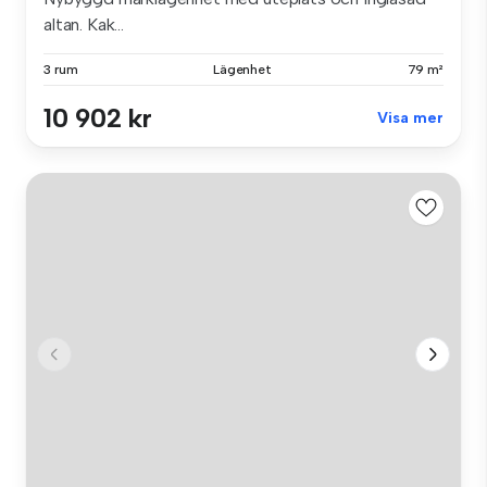
altan. Kak...
3 rum
Lägenhet
79 m²
10 902 kr
Visa mer