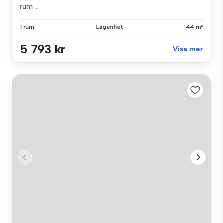
rum ...
1 rum
Lägenhet
44 m²
5 793 kr
Visa mer