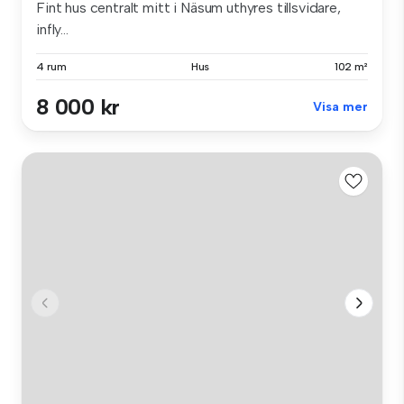
Fint hus centralt mitt i Näsum uthyres tillsvidare,
infly...
4 rum
Hus
102 m²
8 000 kr
Visa mer