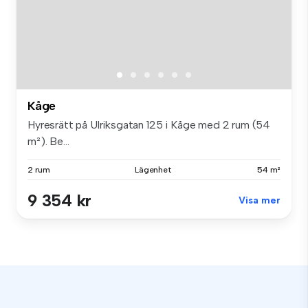
Kåge
Hyresrätt på Ulriksgatan 125 i Kåge med 2 rum (54
m²). Be...
2 rum
Lägenhet
54 m²
9 354 kr
Visa mer