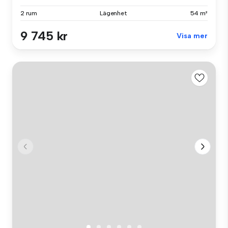
2 rum
Lägenhet
54 m²
9 745 kr
Visa mer