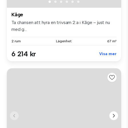
Kåge
Ta chansen att hyra en trivsam 2:a i Kåge – just nu
med g...
2 rum
Lägenhet
67 m²
6 214 kr
Visa mer