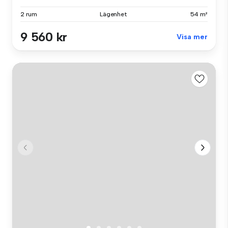
2 rum
Lägenhet
54 m²
9 560 kr
Visa mer