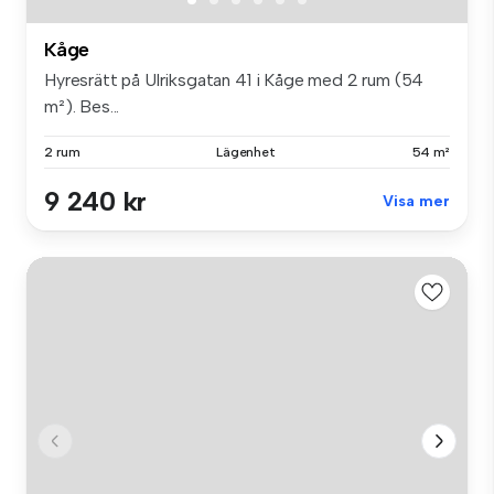
Kåge
Hyresrätt på Ulriksgatan 41 i Kåge med 2 rum (54
m²). Bes...
2 rum
Lägenhet
54 m²
9 240 kr
Visa mer