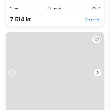
2 rum
Lägenhet
63 m²
7 514 kr
Visa mer