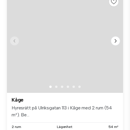
Kåge
Hyresrätt på Ulriksgatan 113 i Kåge med 2 rum (54
m²). Be...
2 rum
Lägenhet
54 m²