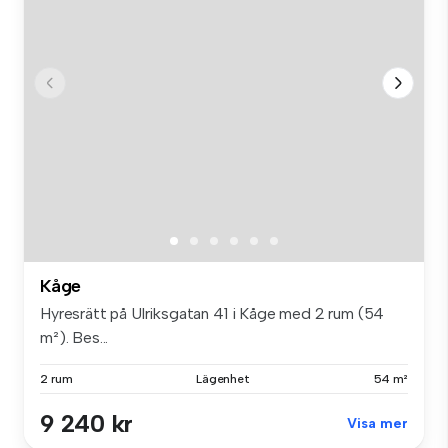
Kåge
Hyresrätt på Ulriksgatan 41 i Kåge med 2 rum (54
m²). Bes...
2 rum
Lägenhet
54 m²
9 240 kr
Visa mer