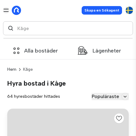
Skapa en Sökagent
Alla bostäder
Lägenheter
Hem
Kåge
Hyra bostad i Kåge
Populäraste
64 hyresbostäder hittades