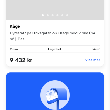
Kåge
Hyresrätt på Ulriksgatan 69 i Kåge med 2 rum (54
m²). Bes...
2 rum
Lägenhet
54 m²
9 432 kr
Visa mer