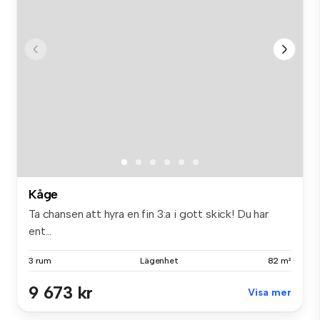
Kåge
Ta chansen att hyra en fin 3:a i gott skick! Du har
ent...
3 rum
Lägenhet
82 m²
9 673 kr
Visa mer