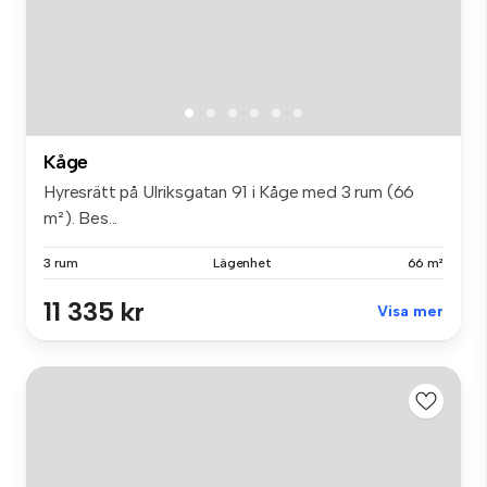
Kåge
Hyresrätt på Ulriksgatan 91 i Kåge med 3 rum (66
m²). Bes...
3 rum
Lägenhet
66 m²
11 335 kr
Visa mer