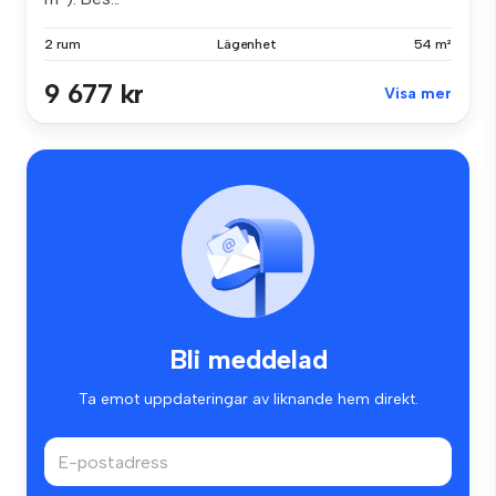
2 rum
Lägenhet
54 m²
9 677 kr
Visa mer
Bli meddelad
Ta emot uppdateringar av liknande hem direkt.