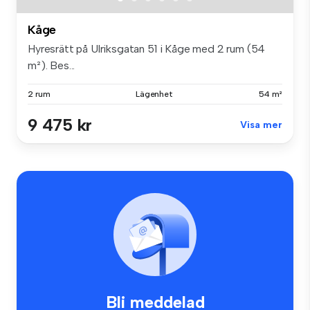
Kåge
Hyresrätt på Ulriksgatan 51 i Kåge med 2 rum (54
m²). Bes...
2 rum
Lägenhet
54 m²
9 475 kr
Visa mer
Bli meddelad