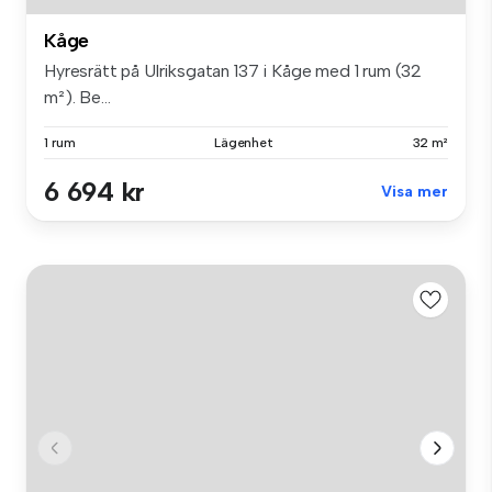
Kåge
Hyresrätt på Ulriksgatan 137 i Kåge med 1 rum (32
m²). Be...
1 rum
Lägenhet
32 m²
6 694 kr
Visa mer