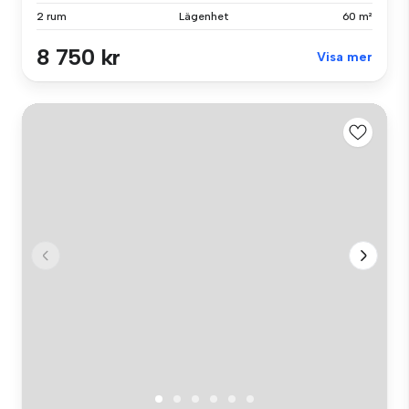
2 rum
Lägenhet
60 m²
8 750 kr
Visa mer