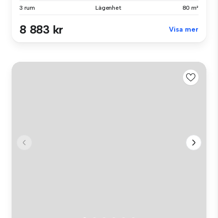
3 rum
Lägenhet
80 m²
8 883 kr
Visa mer