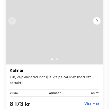
Kalmar
Fin, välplanderad och ljus 2:a på 64 kvm med ett
attrakti...
2 rum
Lägenhet
64 m²
8 173 kr
Visa mer