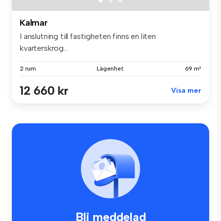
Kalmar
I anslutning till fastigheten finns en liten
kvarterskrog...
2 rum
Lägenhet
69 m²
12 660 kr
Visa mer
Bli meddelad