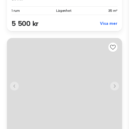
1 rum
Lägenhet
35 m²
5 500 kr
Visa mer