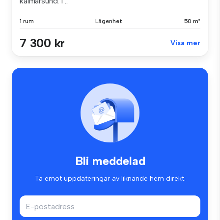
kalmarsund. 1 ...
1 rum
Lägenhet
50 m²
7 300 kr
Visa mer
Bli meddelad
Ta emot uppdateringar av liknande hem direkt.