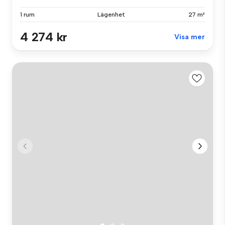
1 rum
Lägenhet
27 m²
4 274 kr
Visa mer