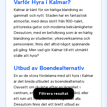
Varför Hyra i Kalmar?
Kalmar är känt för sin härliga blandning av
gammalt och nytt. Staden har en fantastisk
atmosfär, med dess slott från 1100-talet,
pittoreska gator och moderna bekvämligheter.
Dessutom, med en befolkning som är en härlig
blandning av studenter, yrkesverksamma och
pensionärer, finns det alltid något spännande
på gång. Men vad gör Kalmar till ett utmärkt
ställe att hyra?
Utbud av Boendealternativ
En av de stora fördelarna med att hyra i Kalmar
är det breda utbudet av boendealternativ.
Oavsett om du letar efter en lägenhet i
centrum, ett hus med en stor trädgård, eller
Filtrera resultat
ett rum att hyra, finns det något för alla.
Dessutom finns det ett brett utbud av