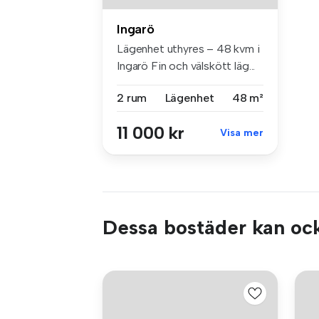
Ingarö
Lägenhet uthyres – 48 kvm i
Ingarö Fin och välskött läg...
2 rum
Lägenhet
48 m²
11 000 kr
Visa mer
Dessa bostäder kan ock