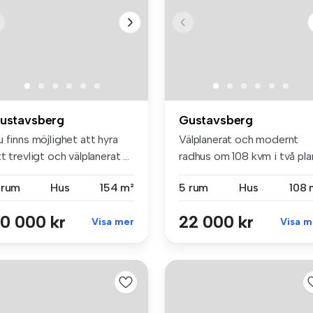
ustavsberg
Gustavsberg
 finns möjlighet att hyra
Välplanerat och modernt
t trevligt och välplanerat ...
radhus om 108 kvm i två pla
bel...
 rum
Hus
154 m²
5 rum
Hus
108 
0 000 kr
22 000 kr
Visa mer
Visa m