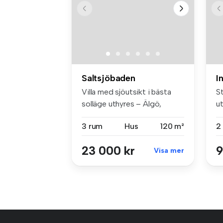
Saltsjöbaden
I
Villa med sjöutsikt i bästa
S
solläge uthyres – Älgö,
ut
Salts...
Öp
3 rum
Hus
120 m²
2
23 000 kr
9
Visa mer