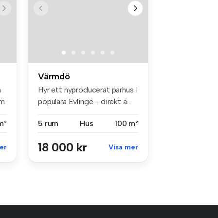
Värmdö
n
Hyr ett nyproducerat parhus i
um
populära Evlinge - direkt a...
m²
5 rum
Hus
100 m²
18 000 kr
er
Visa mer