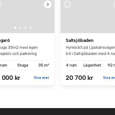
ngarö
Saltsjöbaden
tuga 35m2 med egen
Hyresrätt på Ljuskärrsväge
eplats och parkering.
64 i Saltsjöbaden med 4 r
pen planl...
(...
 rum
Stuga
35 m²
4 rum
Lägenhet
92 
 000 kr
20 700 kr
Visa mer
Visa m