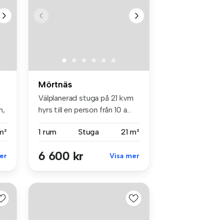
Mörtnäs
Välplanerad stuga på 21 kvm
n,
hyrs till en person från 10 a...
m²
1 rum
Stuga
21 m²
6 600 kr
er
Visa mer