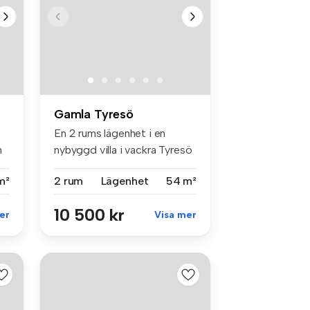
Gamla Tyresö
En 2 rums lägenhet i en
m
nybyggd villa i vackra Tyresö
str...
m²
2 rum
Lägenhet
54 m²
10 500 kr
er
Visa mer