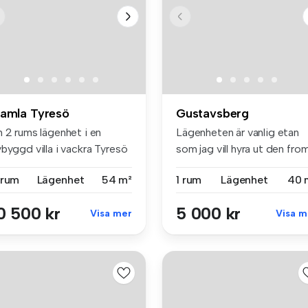
amla Tyresö
Gustavsberg
n 2 rums lägenhet i en
Lägenheten är vanlig etan
byggd villa i vackra Tyresö
som jag vill hyra ut den fro
r...
j...
 rum
Lägenhet
54 m²
1 rum
Lägenhet
40 
0 500 kr
5 000 kr
Visa mer
Visa m