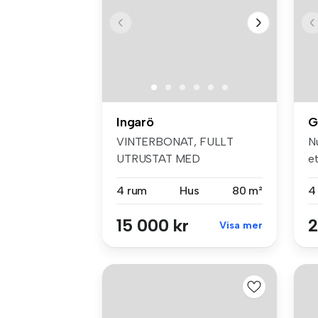
Ingarö
G
VINTERBONAT, FULLT
Nu
UTRUSTAT MED
et
UNDERBAR SJÖUTSIKT På
4 rum
Hus
80 m²
4
I...
15 000 kr
2
Visa mer