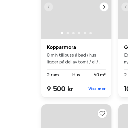
Kopparmora
G
8 min till buss å bad / hus
E
ligger på del av tomt / el / ...
ny
st
2 rum
Hus
60 m²
2
9 500 kr
1
Visa mer