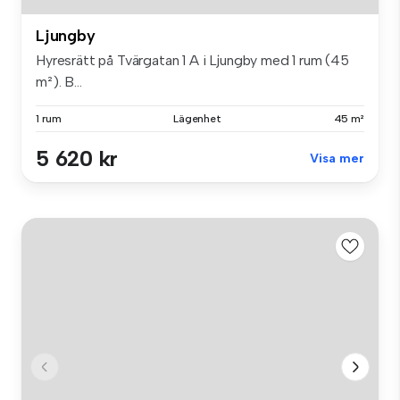
Ljungby
Hyresrätt på Tvärgatan 1 A i Ljungby med 1 rum (45
m²). B...
1 rum
Lägenhet
45 m²
5 620 kr
Visa mer