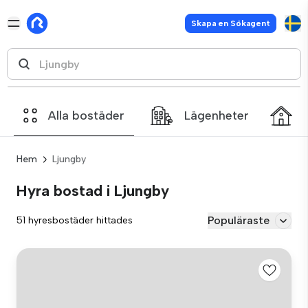
Skapa en Sökagent
Alla bostäder
Lägenheter
Hem
Ljungby
Hyra bostad i Ljungby
Populäraste
51 hyresbostäder hittades