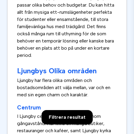
passar olika behov och budgetar. Du kan hitta
allt från mysiga ett-rumslägenheter perfekta
för studenter eller ensamstående, till stora
familjevänliga hus med trädgård. Det finns
också många rum till uthyrning för de som
behöver en temporär lösning eller kanske bara
behöver en plats att bo på under en kortare
period.
Ljungbys Olika områden
Ljungby har flera olika områden och
bostadsområden att välja mellan, var och en
med sin egen charm och karaktär.
Centrum
I Ljungby centrum finns det mesta inom
Filtrera resultat
gångavstånd. Här finns en mängd butiker,
restauranger och kaféer, samt Ljungby kyrka