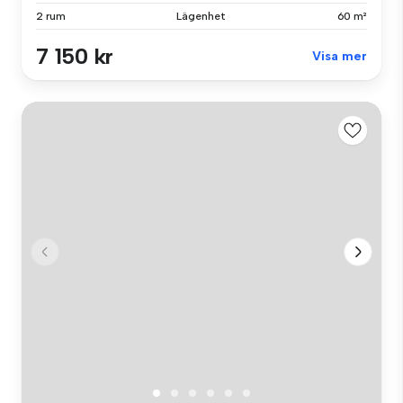
2 rum
Lägenhet
60 m²
7 150 kr
Visa mer