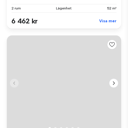
2 rum
Lägenhet
52 m²
6 462 kr
Visa mer