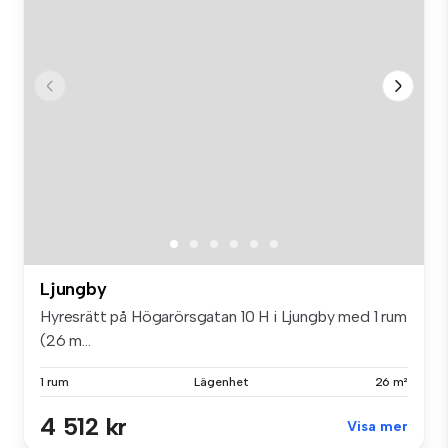
Ljungby
Hyresrätt på Högarörsgatan 10 H i Ljungby med 1 rum
(26 m...
1 rum
Lägenhet
26 m²
4 512 kr
Visa mer