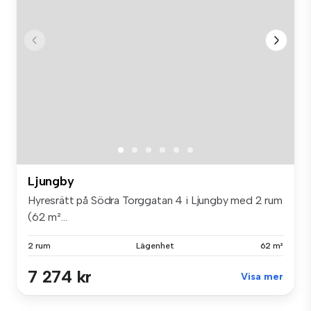
Ljungby
Hyresrätt på Södra Torggatan 4 i Ljungby med 2 rum
(62 m²...
2 rum
Lägenhet
62 m²
7 274 kr
Visa mer