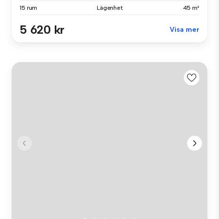
15 rum
Lägenhet
45 m²
5 620 kr
Visa mer