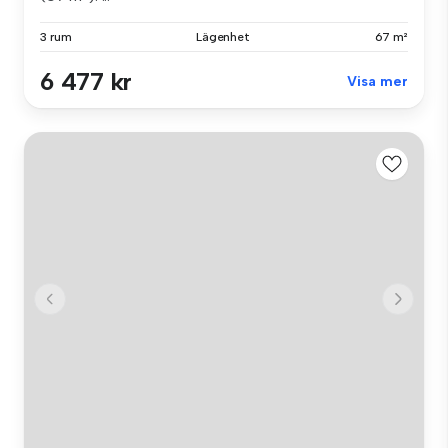
3 rum
Lägenhet
67 m²
6 477 kr
Visa mer