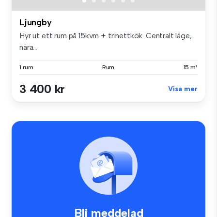
Ljungby
Hyr ut ett rum på 15kvm + trinettkök. Centralt läge,
nära...
1 rum
Rum
15 m²
3 400 kr
Visa mer
Bli meddelad