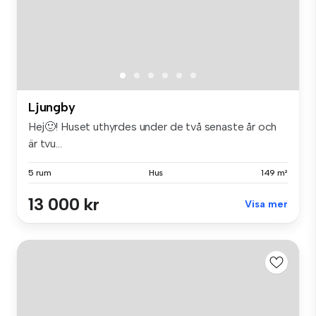
Ljungby
Hej🙂! Huset uthyrdes under de två senaste år och
är tvu...
5 rum
Hus
149 m²
13 000 kr
Visa mer