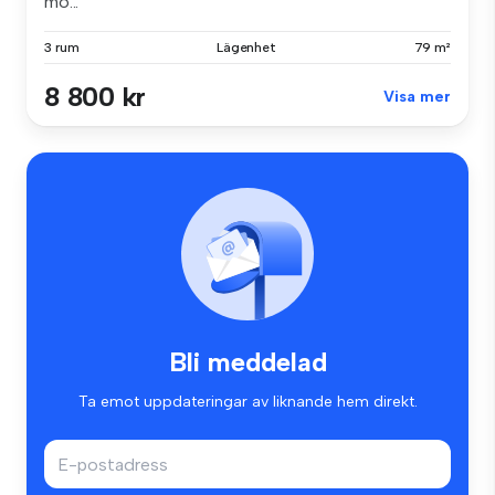
mö...
3 rum
Lägenhet
79 m²
8 800 kr
Visa mer
Bli meddelad
Ta emot uppdateringar av liknande hem direkt.