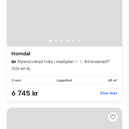
Horndal
🏡 Nyrenoverad tvåa i markplan ✨ ✨ Intresserad?
Gör en ej ...
2 rum
Lägenhet
65 m²
6 745 kr
Visa mer