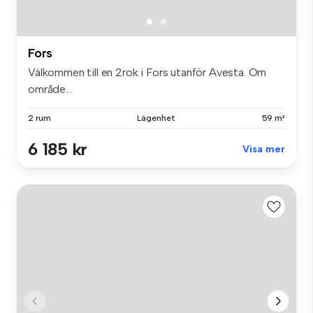
Fors
Välkommen till en 2rok i Fors utanför Avesta. Om
område...
2 rum
Lägenhet
59 m²
6 185 kr
Visa mer