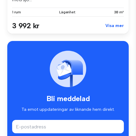
1 rum
Lägenhet
38 m²
3 992 kr
Visa mer
Bli meddelad
Ta emot uppdateringar av liknande hem direkt.