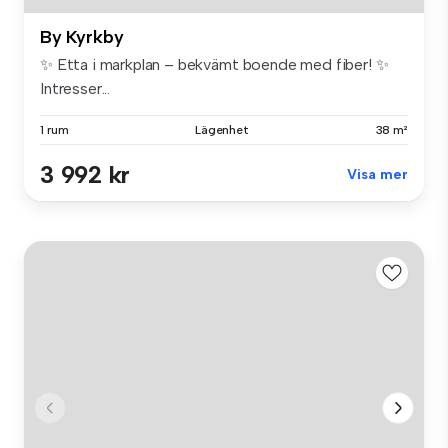
By Kyrkby
✨ Etta i markplan – bekvämt boende med fiber! ✨
Intresser...
1 rum
Lägenhet
38 m²
3 992 kr
Visa mer