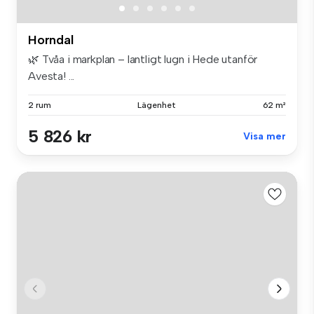
Horndal
🌿 Tvåa i markplan – lantligt lugn i Hede utanför
Avesta! ...
2 rum
Lägenhet
62 m²
5 826 kr
Visa mer