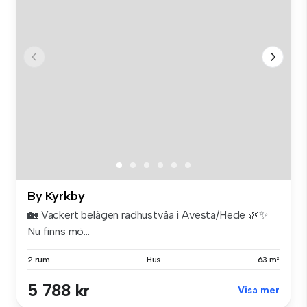
By Kyrkby
🏡 Vackert belägen radhustvåa i Avesta/Hede 🌿✨
Nu finns mö...
2 rum
Hus
63 m²
5 788 kr
Visa mer