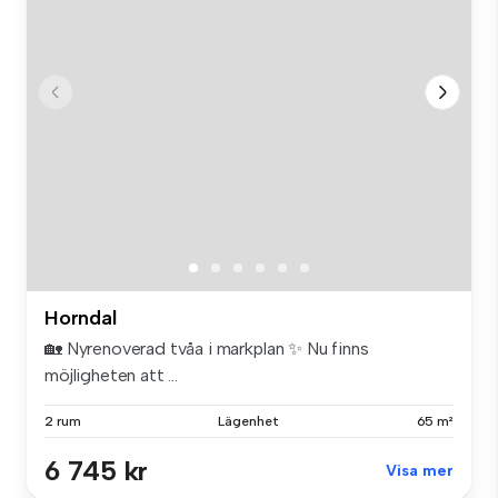
Horndal
🏡 Nyrenoverad tvåa i markplan ✨ Nu finns
möjligheten att ...
2 rum
Lägenhet
65 m²
6 745 kr
Visa mer