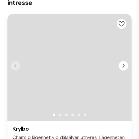
intresse
Krylbo
Charmig lägenhet vid dalaälven uthyres. Lägenheten