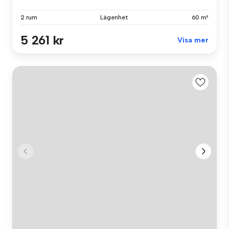
2 rum
Lägenhet
60 m²
5 261 kr
Visa mer