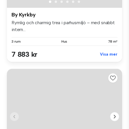
By Kyrkby
Rymlig och charmig trea i parhusmiljö – med snabbt
intern...
3 rum
Hus
78 m²
7 883 kr
Visa mer