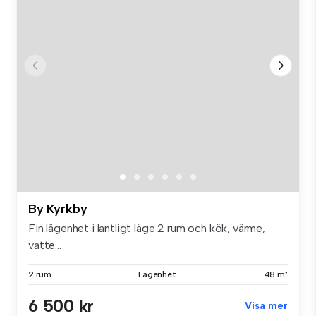
By Kyrkby
Fin lägenhet i lantligt läge 2 rum och kök, värme,
vatte...
2 rum
Lägenhet
48 m²
6 500 kr
Visa mer