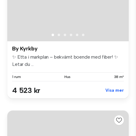
By Kyrkby
✨ Etta i markplan – bekvämt boende med fiber! ✨
Letar du ...
1 rum
Hus
38 m²
4 523 kr
Visa mer