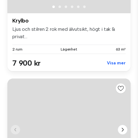
Krylbo
Ljus och stilren 2 rok med älvutsikt, högt i tak &
privat...
2 rum
Lägenhet
63 m²
7 900 kr
Visa mer