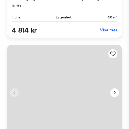
är en ...
1 rum
Lägenhet
50 m²
4 814 kr
Visa mer