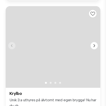
Krylbo
Unik 3:a uthyres på älvtomt med egen brygga! Nu har
du ch...