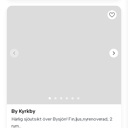
By Kyrkby
Härlig sjöutsikt över Bysjön! Fin,ljus,nyrenoverad, 2
rum...