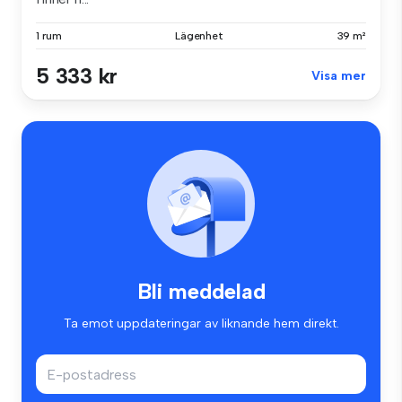
1 rum
Lägenhet
39 m²
5 333 kr
Visa mer
Bli meddelad
Ta emot uppdateringar av liknande hem direkt.