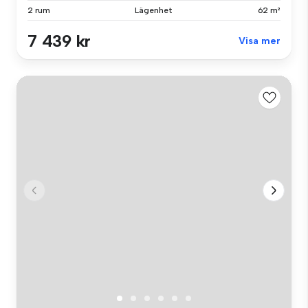
2 rum
Lägenhet
62 m²
7 439 kr
Visa mer