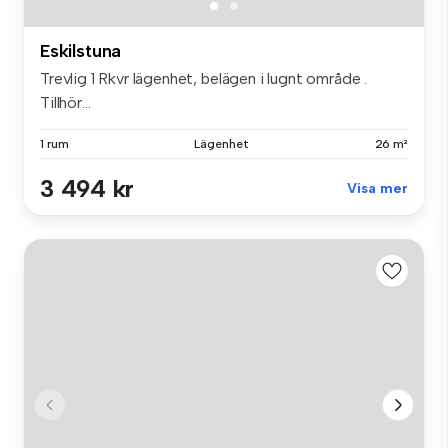
Eskilstuna
Trevlig 1 Rkvr lägenhet, belägen i lugnt område .
Tillhör...
1 rum
Lägenhet
26 m²
3 494 kr
Visa mer