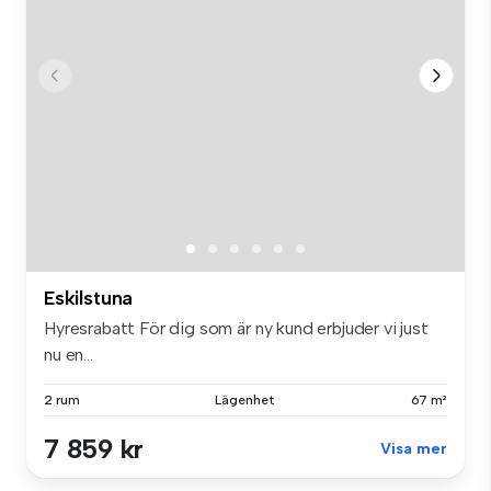
Eskilstuna
Hyresrabatt För dig som är ny kund erbjuder vi just
nu en...
2 rum
Lägenhet
67 m²
7 859 kr
Visa mer