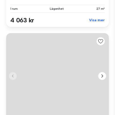
1 rum
Lägenhet
27 m²
4 063 kr
Visa mer