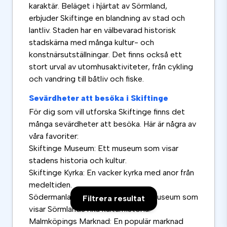
karaktär. Beläget i hjärtat av Sörmland,
erbjuder Skiftinge en blandning av stad och
lantliv. Staden har en välbevarad historisk
stadskärna med många kultur- och
konstnärsutställningar. Det finns också ett
stort urval av utomhusaktiviteter, från cykling
och vandring till båtliv och fiske.
Sevärdheter att besöka i Skiftinge
För dig som vill utforska Skiftinge finns det
många sevärdheter att besöka. Här är några av
våra favoriter:
Skiftinge Museum: Ett museum som visar
stadens historia och kultur.
Skiftinge Kyrka: En vacker kyrka med anor från
medeltiden.
Södermanlands Länsmuseum: Ett museum som
Filtrera resultat
visar Sörmlands rika kulturhistoria.
Malmköpings Marknad: En populär marknad