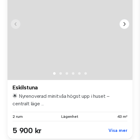
Eskilstuna
🌟 Nyrenoverad minitvåa högst upp i huset –
centralt läge ...
2 rum
Lägenhet
43 m²
5 900 kr
Visa mer