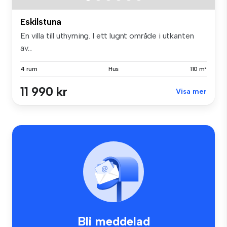
Eskilstuna
En villa till uthyrning. I ett lugnt område i utkanten
av...
4 rum
Hus
110 m²
11 990 kr
Visa mer
Bli meddelad