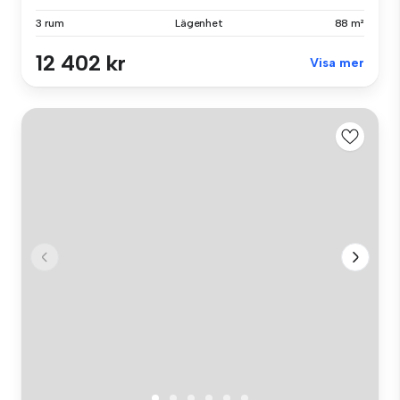
3 rum
Lägenhet
88 m²
12 402 kr
Visa mer