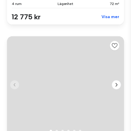
4 rum
Lägenhet
72 m²
12 775 kr
Visa mer