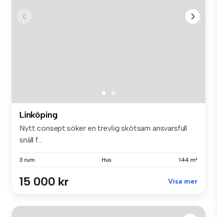
Linköping
Nytt consept:söker en trevlig skötsam ansvarsfull
snäll f...
3 rum
Hus
144 m²
15 000 kr
Visa mer