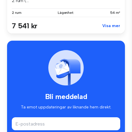
2 rum (...
2 rum
Lägenhet
54 m²
7 541 kr
Visa mer
Bli meddelad
Ta emot uppdateringar av liknande hem direkt.