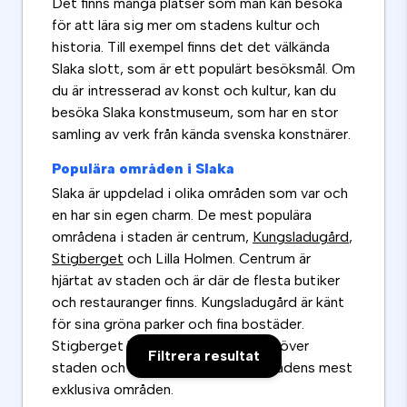
Det finns många platser som man kan besöka
för att lära sig mer om stadens kultur och
historia. Till exempel finns det det välkända
Slaka slott, som är ett populärt besöksmål. Om
du är intresserad av konst och kultur, kan du
besöka Slaka konstmuseum, som har en stor
samling av verk från kända svenska konstnärer.
Populära områden i Slaka
Slaka är uppdelad i olika områden som var och
en har sin egen charm. De mest populära
områdena i staden är centrum,
Kungsladugård
,
Stigberget
och Lilla Holmen. Centrum är
hjärtat av staden och är där de flesta butiker
och restauranger finns. Kungsladugård är känt
för sina gröna parker och fina bostäder.
Stigberget har en fantastisk utsikt över
Filtrera resultat
staden och Lilla Holmen är en av stadens mest
exklusiva områden.