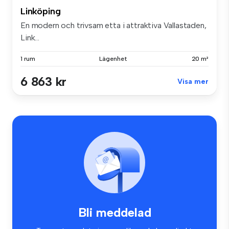
Linköping
En modern och trivsam etta i attraktiva Vallastaden,
Link...
1 rum
Lägenhet
20 m²
6 863 kr
Visa mer
Bli meddelad