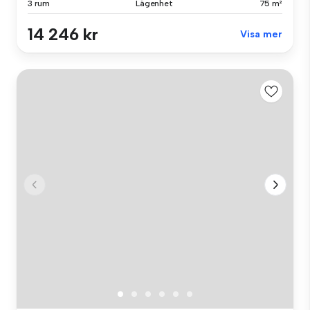
3 rum
Lägenhet
75 m²
14 246 kr
Visa mer