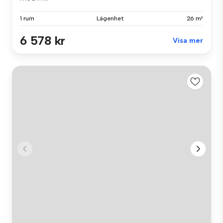
1 rum
Lägenhet
26 m²
6 578 kr
Visa mer