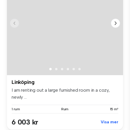
Linköping
I am renting out a large furnished room in a cozy,
newly ...
1 rum
Rum
15 m²
6 003 kr
Visa mer