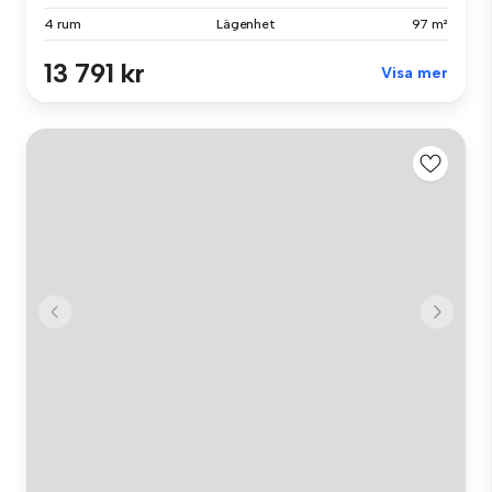
4 rum
Lägenhet
97 m²
13 791 kr
Visa mer