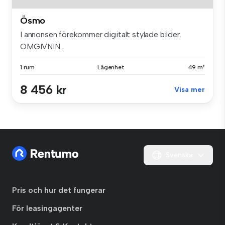
Ösmo
I annonsen förekommer digitalt stylade bilder.
OMGIVNIN...
1 rum
Lägenhet
49 m²
8 456 kr
Visa mer
Svenska
Pris och hur det fungerar
För leasingagenter