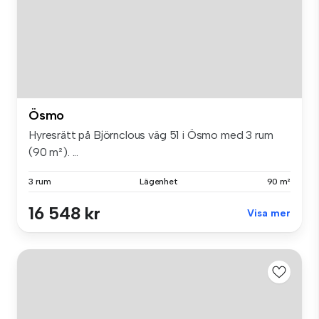
Ösmo
Hyresrätt på Björnclous väg 51 i Ösmo med 3 rum
(90 m²). ...
3 rum
Lägenhet
90 m²
16 548 kr
Visa mer