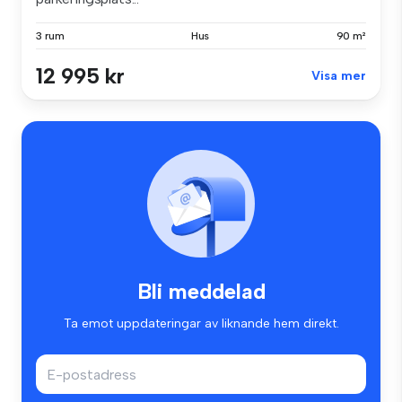
3 rum
Hus
90 m²
12 995 kr
Visa mer
Bli meddelad
Ta emot uppdateringar av liknande hem direkt.