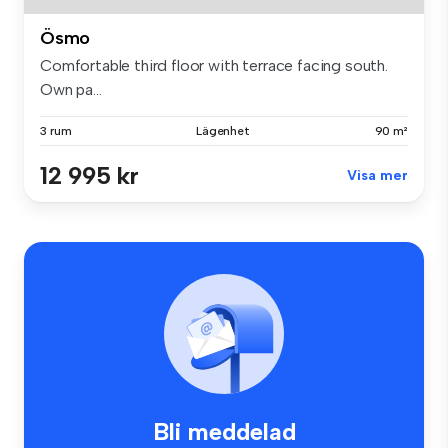
Ösmo
Comfortable third floor with terrace facing south.
Own pa...
3 rum
Lägenhet
90 m²
12 995 kr
Visa mer
Bli meddelad