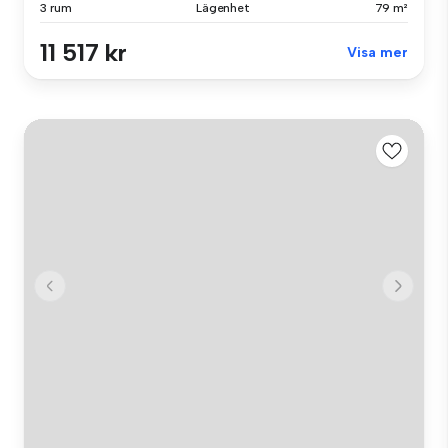
3 rum
Lägenhet
79 m²
11 517 kr
Visa mer