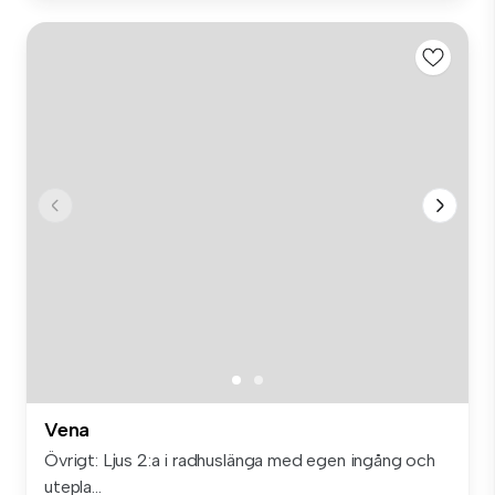
Vena
Övrigt: Ljus 2:a i radhuslänga med egen ingång och
utepla...