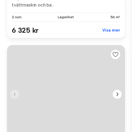
tvättmaskin och ba...
2 rum
Lägenhet
56 m²
6 325 kr
Visa mer