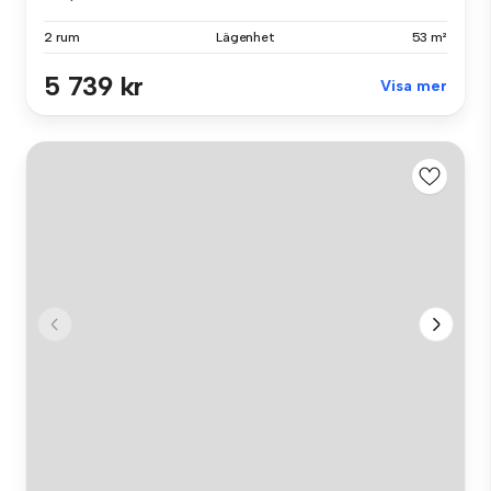
2 rum
Lägenhet
53 m²
5 739 kr
Visa mer