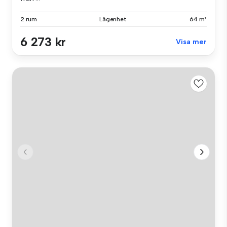
2 rum
Lägenhet
64 m²
6 273 kr
Visa mer