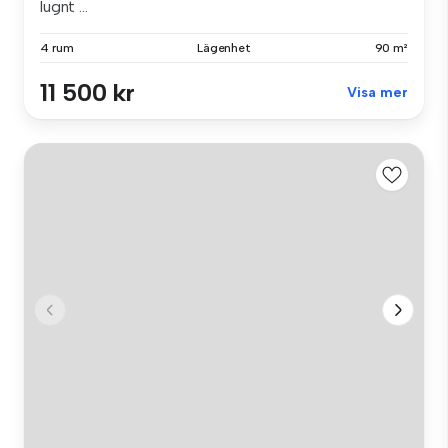
lugnt ...
4 rum
Lägenhet
90 m²
11 500 kr
Visa mer