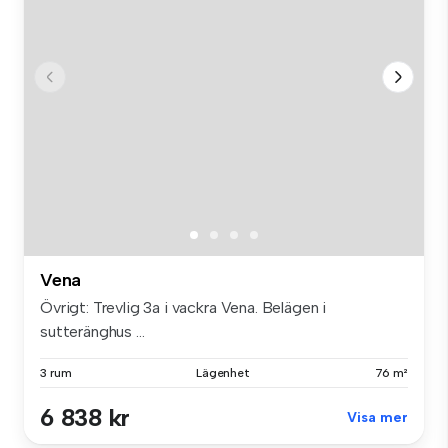
Vena
Övrigt: Trevlig 3a i vackra Vena. Belägen i
sutteränghus ...
3 rum
Lägenhet
76 m²
6 838 kr
Visa mer