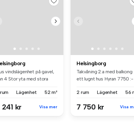
elsingborg
Helsingborg
us vindslägenhet på gavel,
Takvåning 2:a med balkong 
ån 4 Stor yta med stora
ett lugnt hus Hyran 7750 :-
n...
kr...
 rum
Lägenhet
52 m²
2 rum
Lägenhet
56 
 241 kr
7 750 kr
Visa mer
Visa m