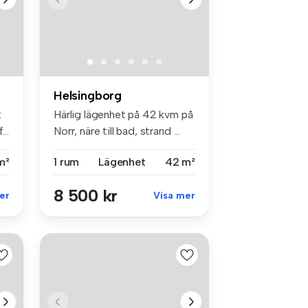
Helsingborg
t
Härlig lägenhet på 42 kvm på
...
Norr, näre till bad, strand ...
m²
1 rum
Lägenhet
42 m²
8 500 kr
er
Visa mer