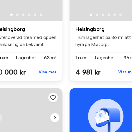
elsingborg
Helsingborg
yrenoverad trea med öppen
1 rum lägenhet på 36 m² att
lanlösning på bekvämt
hyra på Miatorp,
rsta ...
Helsingborg,...
 rum
Lägenhet
63 m²
1 rum
Lägenhet
36 
0 000 kr
4 981 kr
Visa mer
Visa m