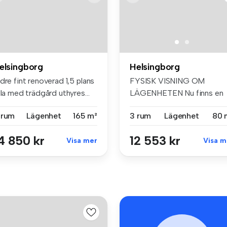
elsingborg
Helsingborg
dre fint renoverad 1,5 plans
FYSISK VISNING OM
lla med trädgård uthyres...
LÄGENHETEN Nu finns en
välplanerad tr...
 rum
Lägenhet
165 m²
3 rum
Lägenhet
80 
4 850 kr
12 553 kr
Visa mer
Visa m