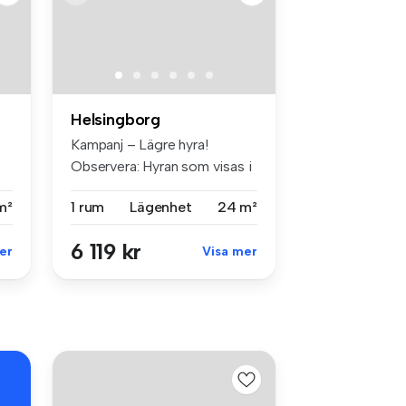
Helsingborg
Kampanj – Lägre hyra!
Observera: Hyran som visas i
anno...
m²
1 rum
Lägenhet
24 m²
6 119 kr
er
Visa mer