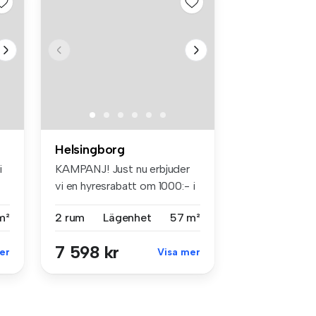
Helsingborg
i
KAMPANJ! Just nu erbjuder
vi en hyresrabatt om 1000:- i
m...
m²
2 rum
Lägenhet
57 m²
7 598 kr
er
Visa mer