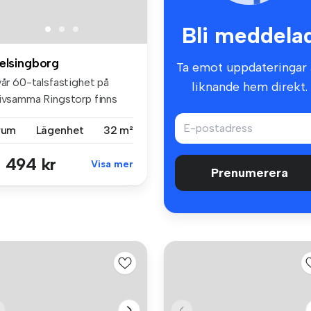
Bli meddela
elsingborg
Ta emot uppdateringar 
vår 60-talsfastighet på
liknande hem direkt.
rivsamma Ringstorp finns
nna...
 rum
Lägenhet
32 m²
 494 kr
Visa mer
Prenumerera