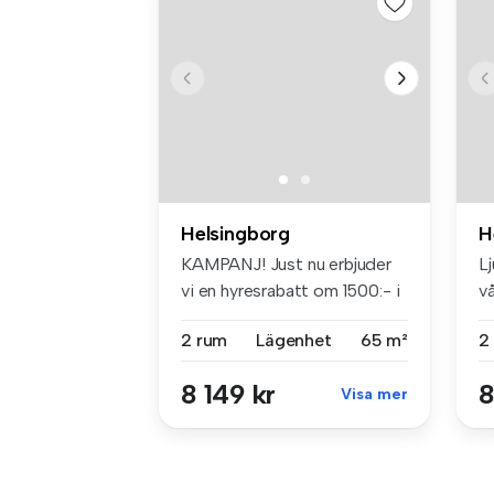
Helsingborg
H
KAMPANJ! Just nu erbjuder
Lj
vi en hyresrabatt om 1500:- i
v
m...
fö
2 rum
Lägenhet
65 m²
2
8 149 kr
8
Visa mer