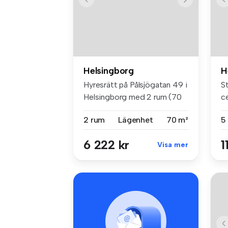
Helsingborg
H
Hyresrätt på Pålsjögatan 49 i
S
Helsingborg med 2 rum (70
ce
m...
2 rum
Lägenhet
70 m²
5
6 222 kr
1
Visa mer