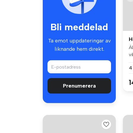
Bli meddelad
H
Ta emot uppdateringar av
Äl
liknande hem direkt.
vi
4
1
Prenumerera