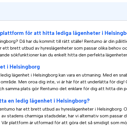
lattform för att hitta lediga lägenheter i Helsing
ingborg? Då har du kommit till rätt ställe! Rentumo är din pålitlig
r ett brett utbud av hyreslägenheter som passar olika behov oc
nde sökfunktioner kan du enkelt hitta den perfekta lägenheten
et i Helsingborg
en ledig lägenhet i Helsingborg kan vara en utmaning. Med en 
t område. Men oroa dig inte, vi är här för att underlätta för dig!
ch samma plats gör Rentumo det enklare för dig att hitta din 
itta en ledig lägenhet i Helsingborg?
Rentumo har ett brett utbud av hyreslägenheter i Helsingborg. 
en av stadens charmiga stadsdelar, har vi alternativ som passar d
 Vår plattform är utformad för att göra det så smidigt som möj