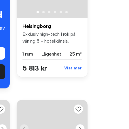
d
Helsingborg
av
Exklusiv high-tech 1 rok på
våning 5 – hotellkänsla,
prem...
1 rum
Lägenhet
25 m²
5 813 kr
Visa mer