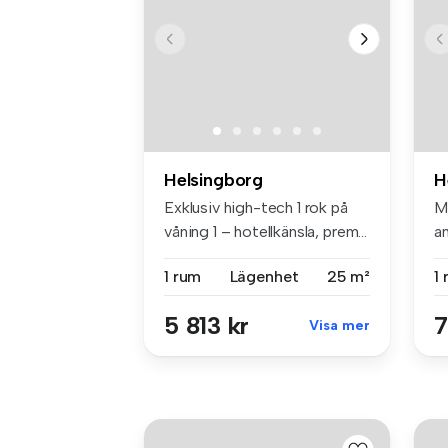
Helsingborg
H
Exklusiv high-tech 1 rok på
M
våning 1 – hotellkänsla, prem...
an
1 rum
Lägenhet
25 m²
1
5 813 kr
7
Visa mer