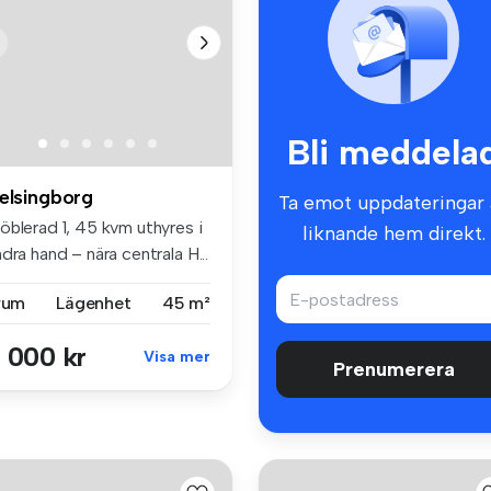
Bli meddela
elsingborg
Ta emot uppdateringar 
öblerad 1, 45 kvm uthyres i
liknande hem direkt.
dra hand – nära centrala H...
 rum
Lägenhet
45 m²
 000 kr
Visa mer
Prenumerera