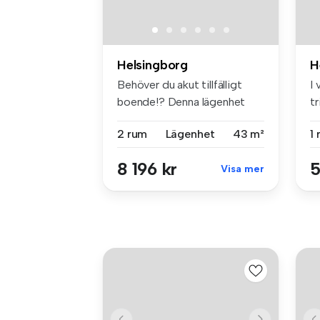
Helsingborg
H
Behöver du akut tillfälligt
I 
boende!? Denna lägenhet
t
kan...
de
2 rum
Lägenhet
43 m²
1
8 196 kr
5
Visa mer