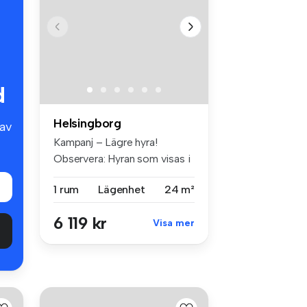
d
Helsingborg
av
Kampanj – Lägre hyra!
Observera: Hyran som visas i
anno...
1 rum
Lägenhet
24 m²
6 119 kr
Visa mer