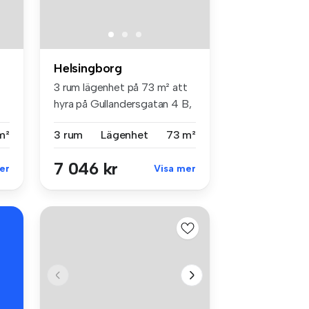
Helsingborg
3 rum lägenhet på 73 m² att
hyra på Gullandersgatan 4 B,
...
m²
3 rum
Lägenhet
73 m²
7 046 kr
er
Visa mer