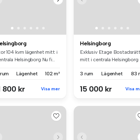
elsingborg
Helsingborg
tor 104 kvm lägenhet mitt i
Exklusiv Etage Bostadsrät
ntrala Helsingborg Nu fi...
mitt i centrala Helsingborg f
 rum
Lägenhet
102 m²
3 rum
Lägenhet
83 
1 800 kr
15 000 kr
Visa mer
Visa m