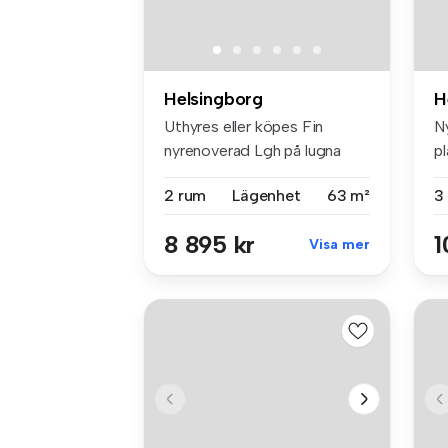
Helsingborg
H
Uthyres eller köpes Fin
N
nyrenoverad Lgh på lugna
p
och my...
fö
2 rum
Lägenhet
63 m²
3
8 895 kr
1
Visa mer