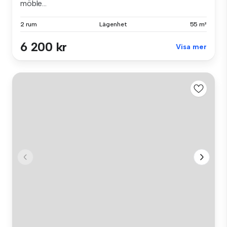
möble...
2 rum
Lägenhet
55 m²
6 200 kr
Visa mer