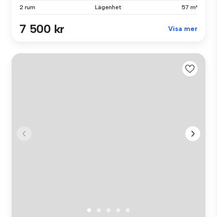
2 rum
Lägenhet
57 m²
7 500 kr
Visa mer