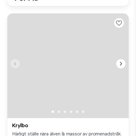
Krylbo
Härligt ställe nära älven & massor av promenadstråk.