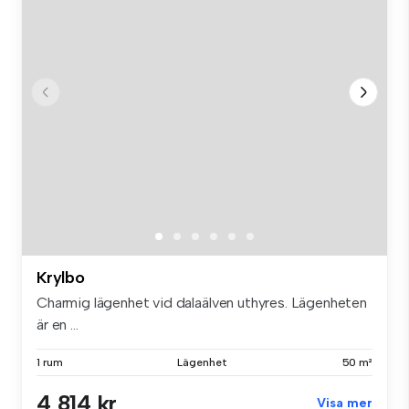
Krylbo
Charmig lägenhet vid dalaälven uthyres. Lägenheten
är en ...
1 rum
Lägenhet
50 m²
4 814 kr
Visa mer