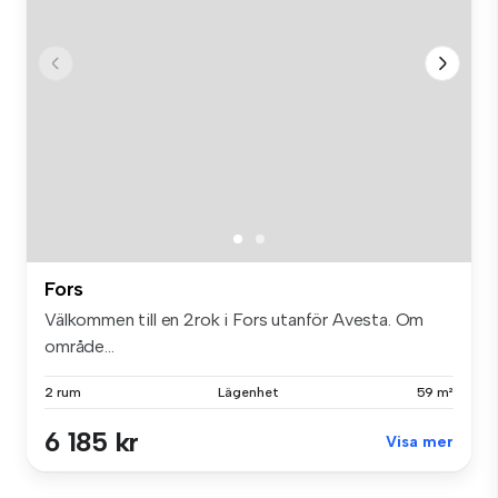
Fors
Välkommen till en 2rok i Fors utanför Avesta. Om
område...
2 rum
Lägenhet
59 m²
6 185 kr
Visa mer