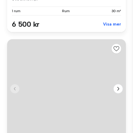
1 rum
Rum
30 m²
6 500 kr
Visa mer