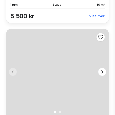
1 rum
Stuga
30 m²
5 500 kr
Visa mer