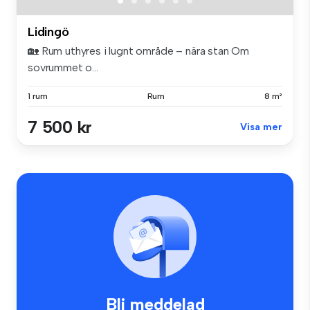
Lidingö
🏡 Rum uthyres i lugnt område – nära stan Om
sovrummet o...
1 rum
Rum
8 m²
7 500 kr
Visa mer
Bli meddelad