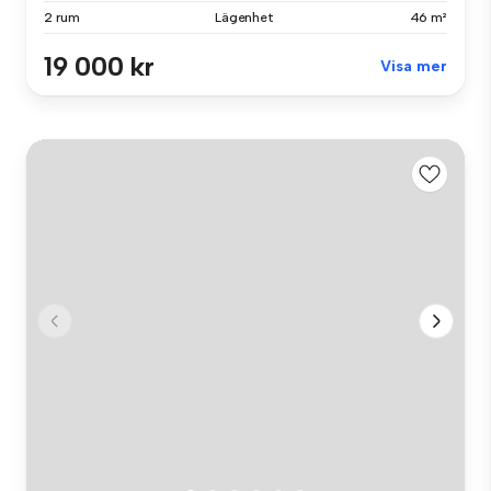
2 rum
Lägenhet
46 m²
19 000 kr
Visa mer