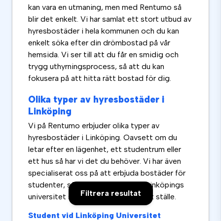
kan vara en utmaning, men med Rentumo så
blir det enkelt. Vi har samlat ett stort utbud av
hyresbostäder i hela kommunen och du kan
enkelt söka efter din drömbostad på vår
hemsida. Vi ser till att du får en smidig och
trygg uthyrningsprocess, så att du kan
fokusera på att hitta rätt bostad för dig.
Olika typer av hyresbostäder i
Linköping
Vi på Rentumo erbjuder olika typer av
hyresbostäder i Linköping. Oavsett om du
letar efter en lägenhet, ett studentrum eller
ett hus så har vi det du behöver. Vi har även
specialiserat oss på att erbjuda bostäder för
studenter, så om du studerar vid Linköpings
Filtrera resultat
universitet så har du kommit till rätt ställe.
Student vid Linköping Universitet