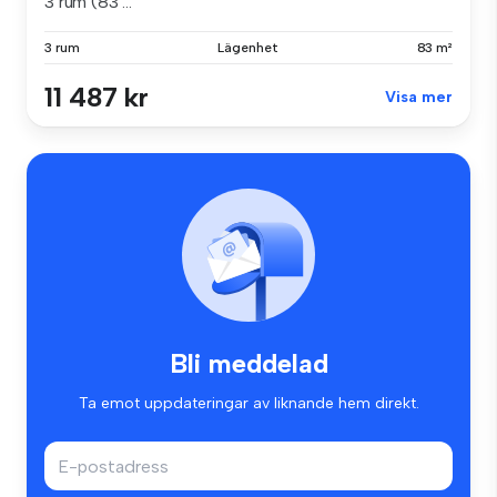
3 rum (83 ...
3 rum
Lägenhet
83 m²
11 487 kr
Visa mer
Bli meddelad
Ta emot uppdateringar av liknande hem direkt.