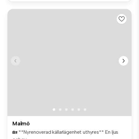
Malmö
🏡 **Nyrenoverad källarlägenhet uthyres** En ljus