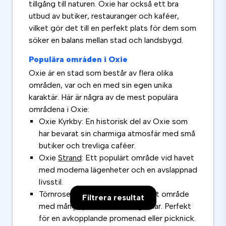
tillgång till naturen. Oxie har också ett bra
utbud av butiker, restauranger och kaféer,
vilket gör det till en perfekt plats för dem som
söker en balans mellan stad och landsbygd.
Populära områden i Oxie
Oxie är en stad som består av flera olika
områden, var och en med sin egen unika
karaktär. Här är några av de mest populära
områdena i Oxie:
Oxie Kyrkby: En historisk del av Oxie som
har bevarat sin charmiga atmosfär med små
butiker och trevliga caféer.
Oxie
Strand
: Ett populärt område vid havet
med moderna lägenheter och en avslappnad
livsstil.
Törnrosen: Ett grönt och lummigt område
Filtrera resultat
med många parker och trädgårdar. Perfekt
för en avkopplande promenad eller picknick.