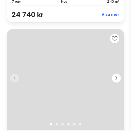
7 rum
Hus
240 m²
24 740 kr
Visa mer