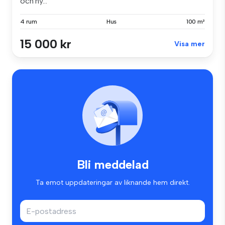
och ny...
4 rum
Hus
100 m²
15 000 kr
Visa mer
Bli meddelad
Ta emot uppdateringar av liknande hem direkt.