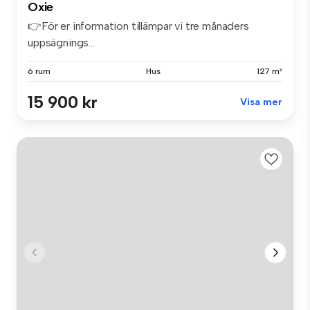
Oxie
👉För er information tillämpar vi tre månaders
uppsägnings...
6 rum
Hus
127 m²
15 900 kr
Visa mer