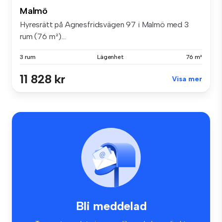
Malmö
Hyresrätt på Agnesfridsvägen 97 i Malmö med 3
rum (76 m²)...
3 rum
Lägenhet
76 m²
11 828 kr
Visa mer
Bli meddelad