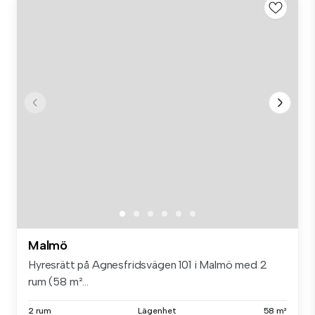
Malmö
Hyresrätt på Agnesfridsvägen 101 i Malmö med 2
rum (58 m²...
2 rum
Lägenhet
58 m²