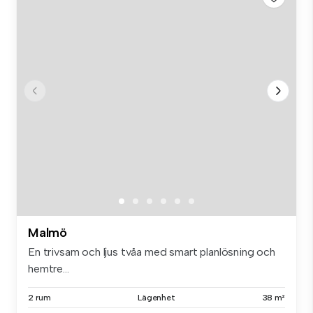
Malmö
En trivsam och ljus tvåa med smart planlösning och
hemtre...
2 rum
Lägenhet
38 m²