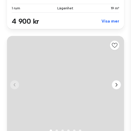
1 rum
Lägenhet
19 m²
4 900 kr
Visa mer