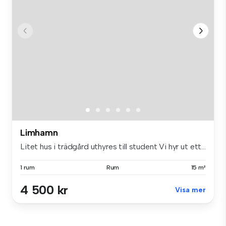
Limhamn
Litet hus i trädgård uthyres till student Vi hyr ut ett...
1 rum
Rum
15 m²
4 500 kr
Visa mer