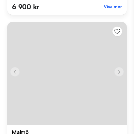
6 900 kr
Visa mer
Malmö