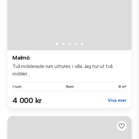
Malmö
Två möblerade rum uthyres i villa Jag hyr ut två
möbler...
1 rum
Rum
8 m²
4 000 kr
Visa mer