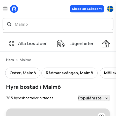
Skapa en Sökagent
Alla bostäder
Lägenheter
Hem
Malmö
Öster, Malmö
Rådmansvången, Malmö
Mölle
Hyra bostad i Malmö
Populäraste
785 hyresbostäder hittades