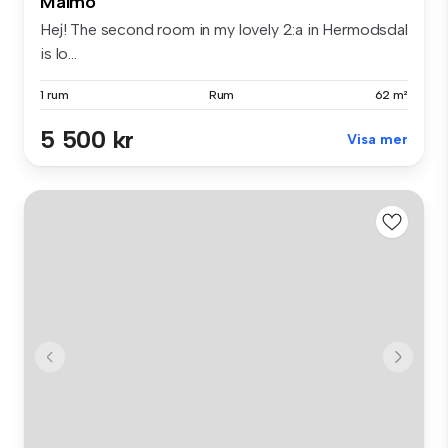
Malmö
Hej! The second room in my lovely 2:a in Hermodsdal
is lo...
1 rum
Rum
62 m²
5 500 kr
Visa mer