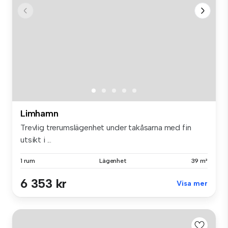
Limhamn
Trevlig trerumslägenhet under takåsarna med fin
utsikt i ...
1 rum
Lägenhet
39 m²
6 353 kr
Visa mer