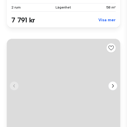
2 rum
Lägenhet
58 m²
7 791 kr
Visa mer