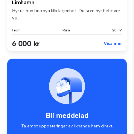
Limhamn
Hyr ut min fina nya lilla lägenhet. Du som hyr behöver
va...
1 rum
Rum
20 m²
6 000 kr
Visa mer
Bli meddelad
Ta emot uppdateringar av liknande hem direkt.