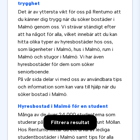
trygghet
Det är av yttersta vikt för oss på Rentumo att
du känner dig trygg när du söker bostäder i
Malmö genom oss. Vi strävar ständigt efter
att ha något för alla, vilket innebär att du kan
hitta olika typer av hyresbostäder hos oss,
som lägenheter i Malmö, hus i Malmö, rum i
Malmö och stugor i Malmö. Vi har även
hyresbostäder för dem som söker
seniorboende.
På vår sida delar vi med oss av användbara tips
och information som kan vara till hjälp när du
söker bostad i Malmö.
Hyresbostad i Malmö för en student
Många av de över 24 000 studenterna som
studerar på Malmö Universitet bor runt Möllan.
Filtrera resultat
Hos Rentumo hittar du ett urval av lediga
studentbostäder i Malmö samt tips för alla