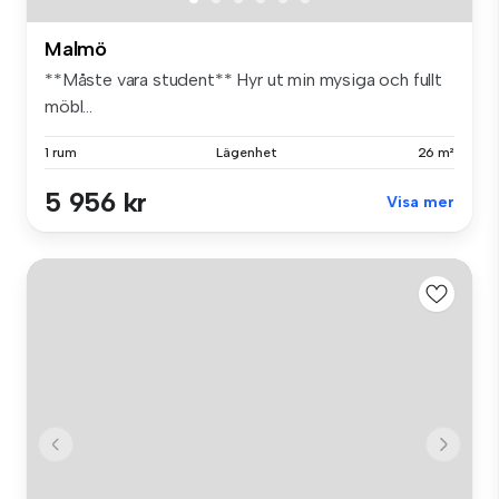
Malmö
**Måste vara student** Hyr ut min mysiga och fullt
möbl...
1 rum
Lägenhet
26 m²
5 956 kr
Visa mer