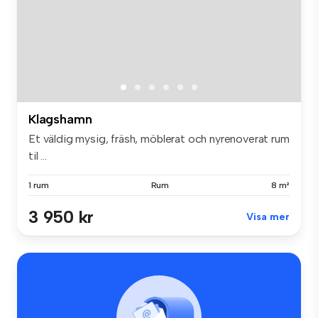
Klagshamn
Et väldig mysig, fräsh, möblerat och nyrenoverat rum
til ...
1 rum
Rum
8 m²
3 950 kr
Visa mer