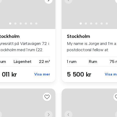
tockholm
Stockholm
yresrätt på Värtavägen 72 i
My name is Jorge and I’m a
tockholm med 1 rum (22
postdoctoral fellow at
)....
Uppsala...
 rum
Lägenhet
22 m²
1 rum
Rum
75 
 011 kr
5 500 kr
Visa mer
Visa m