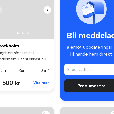
Bli meddela
tockholm
Ta emot uppdateringar 
ugnt området mitt i
liknande hem direkt.
dermalm. Ett stenkast till
 ö...
 rum
Rum
10 m²
 500 kr
Visa mer
Prenumerera