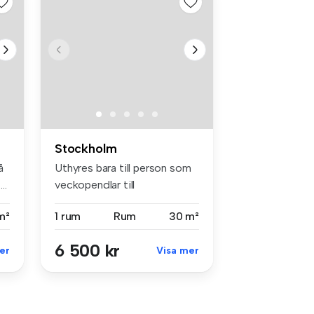
Stockholm
å
Uthyres bara till person som
..
veckopendlar till
Stockholm,...
m²
1 rum
Rum
30 m²
6 500 kr
er
Visa mer