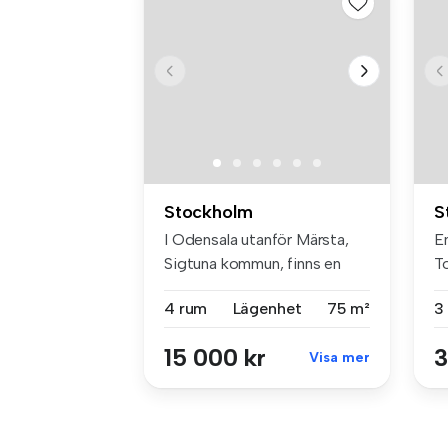
Stockholm
S
I Odensala utanför Märsta,
En
Sigtuna kommun, finns en
T
lägen...
sö
4 rum
Lägenhet
75 m²
3
15 000 kr
3
Visa mer