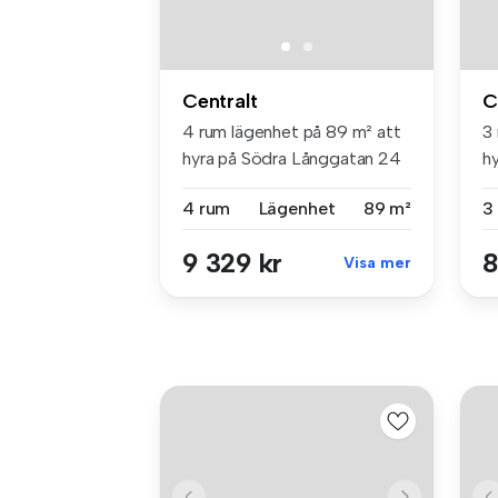
Centralt
C
4 rum lägenhet på 89 m² att
3
hyra på Södra Långgatan 24
h
A,...
Ce
4 rum
Lägenhet
89 m²
3
9 329 kr
8
Visa mer