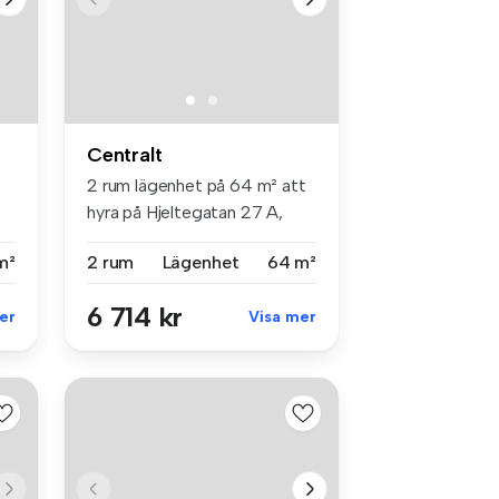
Centralt
2 rum lägenhet på 64 m² att
hyra på Hjeltegatan 27 A,
Cen...
m²
2 rum
Lägenhet
64 m²
6 714 kr
er
Visa mer