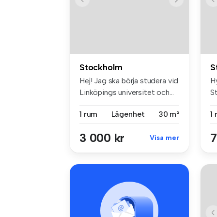
Stockholm
S
Hej! Jag ska börja studera vid
H
Linköpings universitet och...
S
m²
1 rum
Lägenhet
30 m²
1
3 000 kr
7
Visa mer