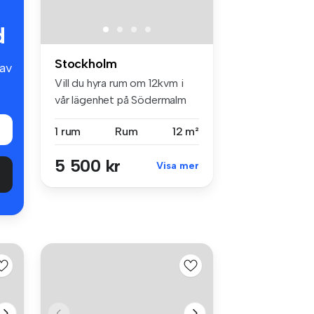
d
Stockholm
av
Vill du hyra rum om 12kvm i
vår lägenhet på Södermalm
(mo...
1 rum
Rum
12 m²
5 500 kr
Visa mer