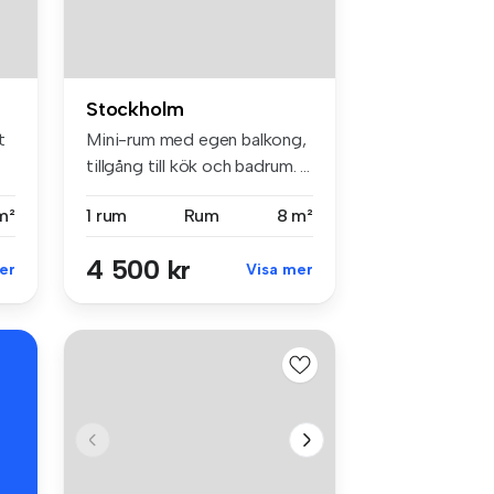
Stockholm
t
Mini-rum med egen balkong,
tillgång till kök och badrum. ...
m²
1 rum
Rum
8 m²
4 500 kr
er
Visa mer