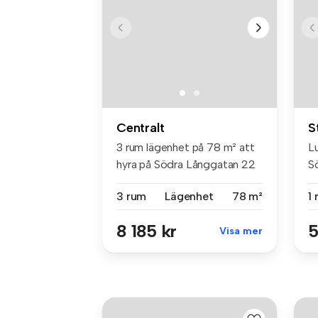
Centralt
S
3 rum lägenhet på 78 m² att
L
hyra på Södra Långgatan 22
Sö
C,...
all
3 rum
Lägenhet
78 m²
1
8 185 kr
5
Visa mer