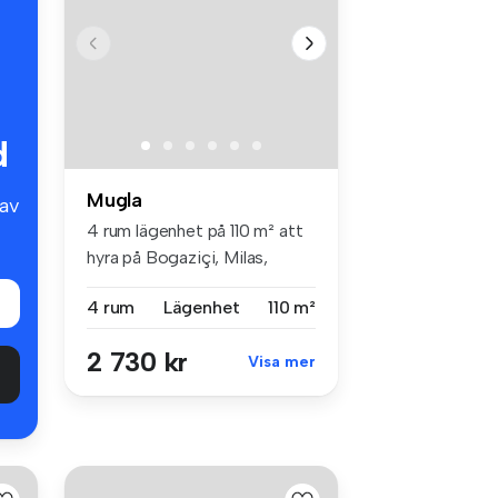
d
Mugla
av
4 rum lägenhet på 110 m² att
hyra på Bogaziçi, Milas,
Mug...
4 rum
Lägenhet
110 m²
2 730 kr
Visa mer