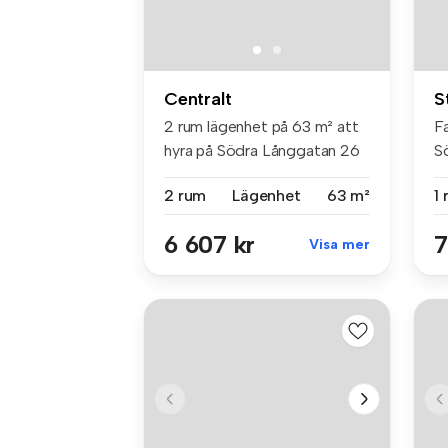
Centralt
S
2 rum lägenhet på 63 m² att
F
hyra på Södra Långgatan 26
S
A,...
so
2 rum
Lägenhet
63 m²
1
6 607 kr
7
Visa mer