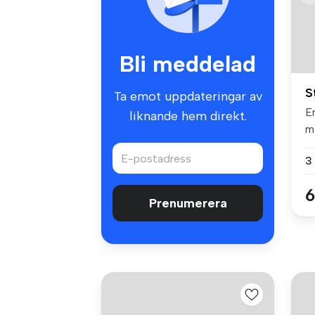
Bli meddelad
S
Ta emot uppdateringar av
E
liknande hem direkt.
me
3
6
Prenumerera