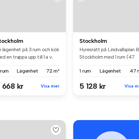
tockholm
Stockholm
n lägenhet på 3 rum och kök
Hyresrätt på Lindvallsplan 8
d en trappa upp till 1:a v...
Stockholm med 1 rum (47
m²...
 rum
Lägenhet
72 m²
1 rum
Lägenhet
47 
 668 kr
5 128 kr
Visa mer
Visa m