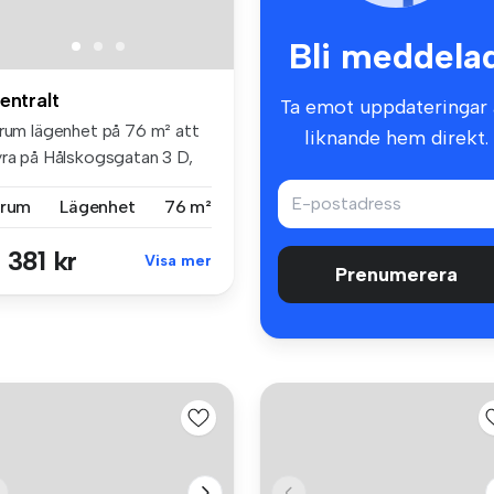
Bli meddela
entralt
Ta emot uppdateringar 
 rum lägenhet på 76 m² att
liknande hem direkt.
yra på Hålskogsgatan 3 D,
...
 rum
Lägenhet
76 m²
 381 kr
Visa mer
Prenumerera