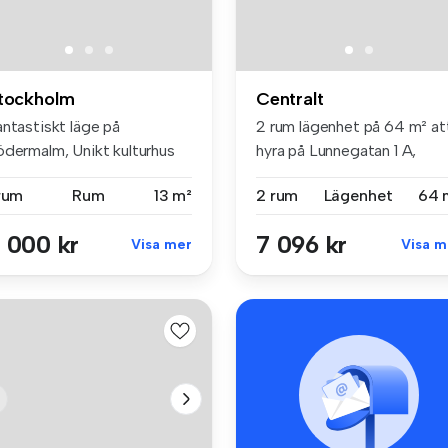
tockholm
Centralt
antastiskt läge på
2 rum lägenhet på 64 m² at
ödermalm, Unikt kulturhus
hyra på Lunnegatan 1 A,
m förval...
Centralt
 rum
Rum
13 m²
2 rum
Lägenhet
64 
 000 kr
7 096 kr
Visa mer
Visa m