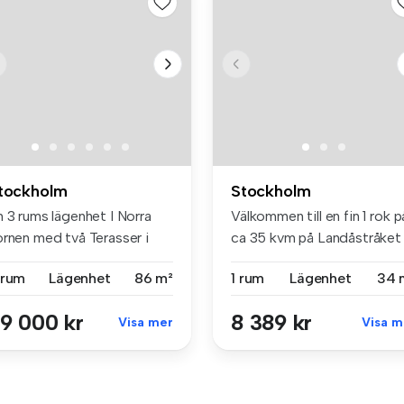
tockholm
Stockholm
 3 rums lägenhet I Norra
Välkommen till en fin 1 rok p
ornen med två Terasser i
ca 35 kvm på Landåstråket .
de...
 rum
Lägenhet
86 m²
1 rum
Lägenhet
34 
9 000 kr
8 389 kr
Visa mer
Visa m