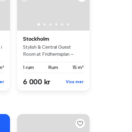
Stockholm
 i
Stylish & Central Guest
Room at Fridhemsplan –
Ideal for ...
m²
1 rum
Rum
15 m²
6 000 kr
er
Visa mer