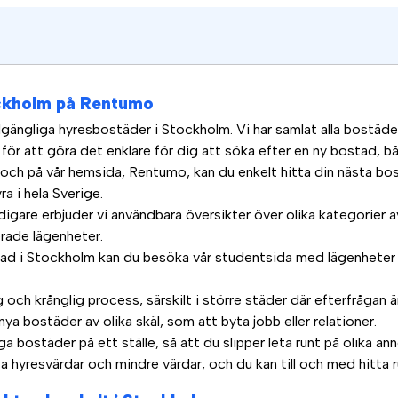
ockholm på Rentumo
tillgängliga hyresbostäder i Stockholm. Vi har samlat alla bostäd
 för att göra det enklare för dig att söka efter en ny bostad, bå
 och på vår hemsida, Rentumo, kan du enkelt hitta din nästa bo
ra i hela Sverige.
digare erbjuder vi användbara översikter över olika kategorier
ade lägenheter.
tad i Stockholm kan du besöka vår studentsida med lägenheter 
g och krånglig process, särskilt i större städer där efterfrågan
nya bostäder av olika skäl, som att byta jobb eller relationer.
iga bostäder på ett ställe, så att du slipper leta runt på olika 
a hyresvärdar och mindre värdar, och du kan till och med hitta 