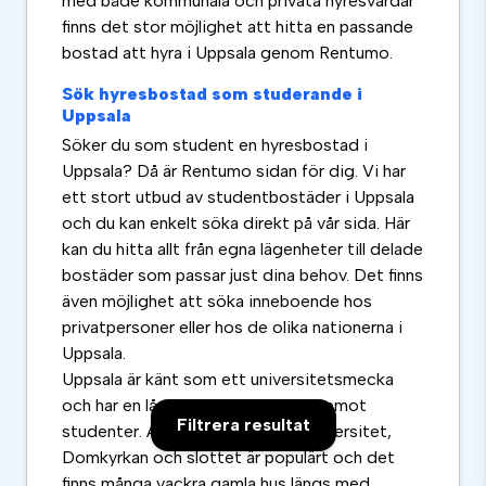
med både kommunala och privata hyresvärdar
finns det stor möjlighet att hitta en passande
bostad att hyra i Uppsala genom Rentumo.
Sök hyresbostad som studerande i
Uppsala
Söker du som student en hyresbostad i
Uppsala? Då är Rentumo sidan för dig. Vi har
ett stort utbud av studentbostäder i Uppsala
och du kan enkelt söka direkt på vår sida. Här
kan du hitta allt från egna lägenheter till delade
bostäder som passar just dina behov. Det finns
även möjlighet att söka inneboende hos
privatpersoner eller hos de olika nationerna i
Uppsala.
Uppsala är känt som ett universitetsmecka
och har en lång tradition av att ta emot
Filtrera resultat
studenter. Att bo nära Uppsala universitet,
Domkyrkan och slottet är populärt och det
finns många vackra gamla hus längs med