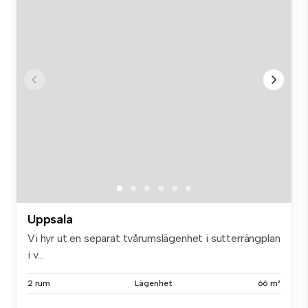
Uppsala
Vi hyr ut en separat tvårumslägenhet i sutterrängplan
i v...
2 rum
Lägenhet
66 m²