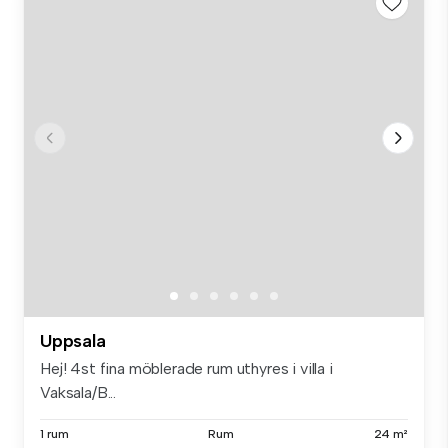
Uppsala
Hej! 4st fina möblerade rum uthyres i villa i
Vaksala/B...
1 rum
Rum
24 m²