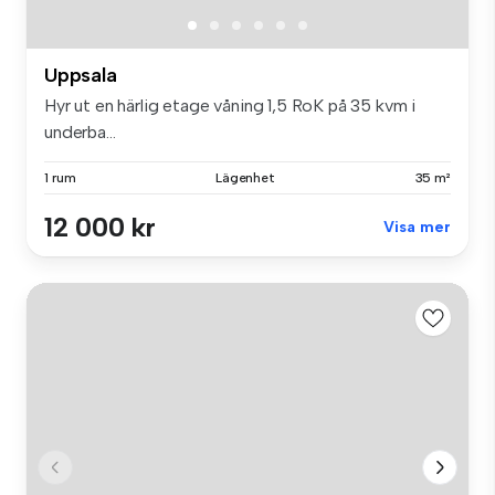
Uppsala
Hyr ut en härlig etage våning 1,5 RoK på 35 kvm i
underba...
1 rum
Lägenhet
35 m²
12 000 kr
Visa mer