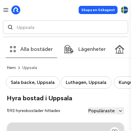
Skapa en Sökagent
Alla bostäder
Lägenheter
Hem
Uppsala
Sala backe, Uppsala
Luthagen, Uppsala
Kung
Hyra bostad i Uppsala
Populäraste
593 hyresbostäder hittades