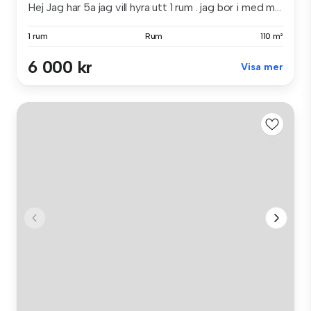
Hej Jag har 5a jag vill hyra utt 1 rum . jag bor i med m...
1 rum
Rum
110 m²
6 000 kr
Visa mer