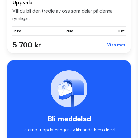
Uppsala
Vill du bli den tredje av oss som delar på denna
rymliga ...
1 rum
Rum
11 m²
5 700 kr
Visa mer
Bli meddelad
Ta emot uppdateringar av liknande hem direkt.