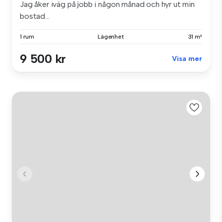
Jag åker iväg på jobb i någon månad och hyr ut min
bostad...
1 rum
Lägenhet
31 m²
9 500 kr
Visa mer