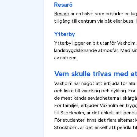
Resarö
Resarö
är en halvö som erbjuder en lu
tillgång till centrum via båt eller bus
Ytterby
Ytterby ligger en bit utanför Vaxholm,
landsbygdsliknande atmosfär. Med sin nä
av naturen.
Vem skulle trivas med a
Vaxholm har något att erbjuda för alla.
och fiske till vandring och cykling. Fö
de mest kända sevärdheterna i skärgå
För familjer, erbjuder Vaxholm en try
till Stockholm, är det enkelt att pendl
För studenter, finns det flera alterna
Stockholm, är det enkelt att pendla ti