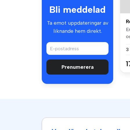
Bli meddelad
R
Ta emot uppdateringar av
E
liknande hem direkt.
o
g
3
1
Prenumerera