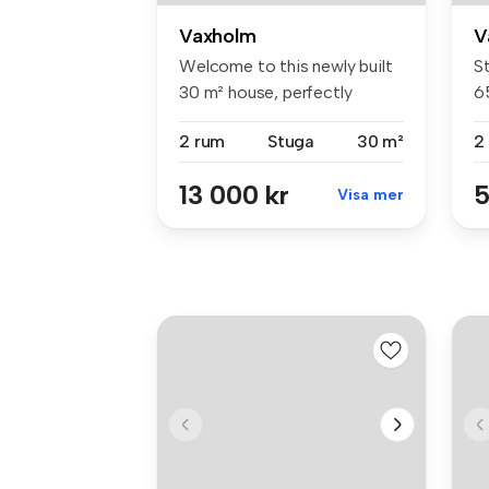
Vaxholm
V
Welcome to this newly built
S
30 m² house, perfectly
6
locate...
är
2 rum
Stuga
30 m²
2
13 000 kr
5
Visa mer