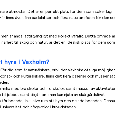
gnare atmosfär. Det är en perfekt plats för dem som söker lugn
s. Här finns även fina badplatser och flera naturområden för den s
 men är ändå lättillgängligt med kollektivtrafik. Detta område
rhet till skog och natur, är det en idealisk plats för dem som gi
tt hyra i Vaxholm?
 För dig som är naturälskare, erbjuder Vaxholm otaliga möjlighete
r konst- och kulturälskare, finns det flera gallerier och museer 
rden.
gg miljö med bra skolor och förskolor, samt massor av aktivitet
a till jobbet samtidigt som man kan njuta av skärgårdslivet.
tiv för boende, inklusive rum att hyra och delade boenden. Dessu
ll universitet och högskolor i huvudstaden.