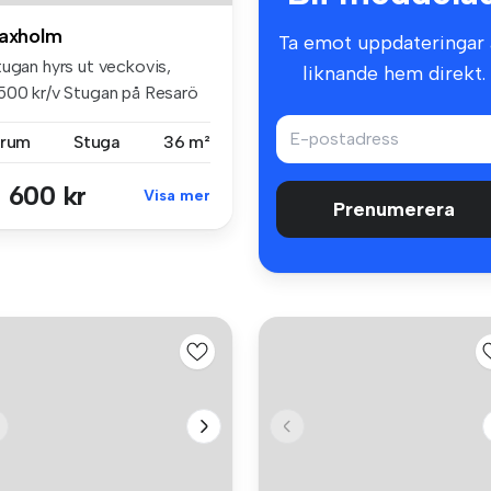
axholm
Ta emot uppdateringar 
tugan hyrs ut veckovis,
liknande hem direkt.
500 kr/v Stugan på Resarö
 36...
 rum
Stuga
36 m²
 600 kr
Visa mer
Prenumerera