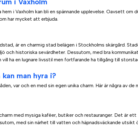
 rum i Vaxholm
la hem i Vaxholm kan bli en spännande upplevelse. Oavsett om du 
som har mycket att erbjuda.
dstad, är en charmig stad belägen i Stockholms skärgård. Stade
ljö och historiska sevärdheter. Dessutom, med bra kommunikati
 vill ha en lugnare livsstil men fortfarande ha tillgång till stor
 kan man hyra i?
råden, var och en med sin egen unika charm. Här är några av de 
 charm med mysiga kaféer, butiker och restauranger. Det är ett 
Dessutom, med sin närhet till vatten och häpnadsväckande utsikt ö