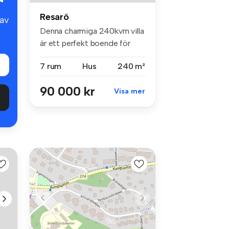
Resarö
av
Denna charmiga 240kvm villa
är ett perfekt boende för
bar...
7 rum
Hus
240 m²
90 000 kr
Visa mer