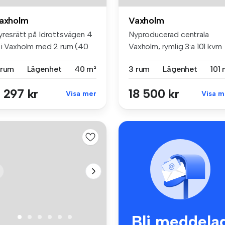
axholm
Vaxholm
yresrätt på Idrottsvägen 4
Nyproducerad centrala
 i Vaxholm med 2 rum (40
Vaxholm, rymlig 3:a 101 kvm
)...
Nyprodu...
 rum
Lägenhet
40 m²
3 rum
Lägenhet
101 
 297 kr
18 500 kr
Visa mer
Visa m
Bli meddela