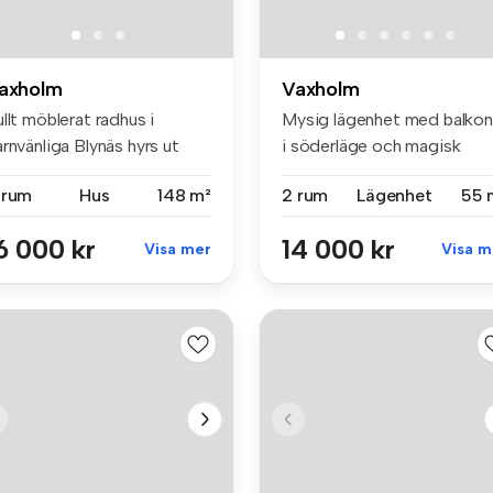
axholm
Vaxholm
llt möblerat radhus i
Mysig lägenhet med balko
rnvänliga Blynäs hyrs ut
i söderläge och magisk
ån a...
utsikt ...
 rum
Hus
148 m²
2 rum
Lägenhet
55 
6 000 kr
14 000 kr
Visa mer
Visa m