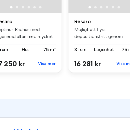
esarö
Resarö
nplans- Radhus med
Möjligt att hyra
generad altan med mycket
depositionsfritt genom
rönska som...
Samtrygg. Månadsk...
 rum
Hus
75 m²
3 rum
Lägenhet
75 
7 250 kr
16 281 kr
Visa mer
Visa m