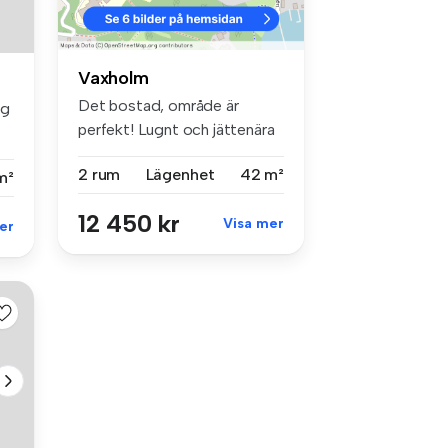
Vaxholm
Det bostad, område är
ng
perfekt! Lugnt och jättenära
strand...
2 rum
Lägenhet
42 m²
m²
12 450 kr
Visa mer
er