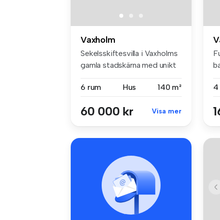
Vaxholm
V
Sekelsskiftesvilla i Vaxholms
Fu
gamla stadskärna med unikt
ba
...
fr
6 rum
Hus
140 m²
4
60 000 kr
1
Visa mer