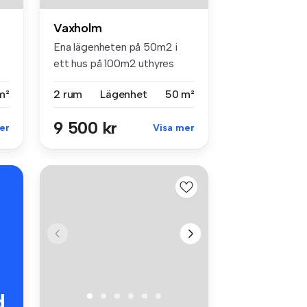
Vaxholm
Ena lägenheten på 50m2 i
ett hus på 100m2 uthyres
omgåend...
m²
2 rum
Lägenhet
50 m²
9 500 kr
er
Visa mer
d