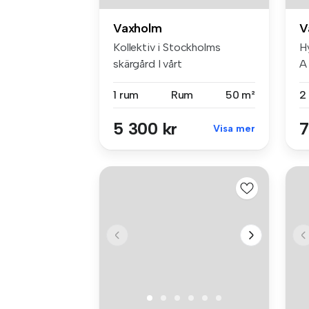
Vaxholm
V
Kollektiv i Stockholms
H
skärgård I vårt
A
sommarkollektiv ...
m²
1 rum
Rum
50 m²
2
5 300 kr
7
Visa mer