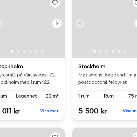
tockholm
Stockholm
yresrätt på Värtavägen 72 i
My name is Jorge and I’m a
tockholm med 1 rum (22
postdoctoral fellow at
)....
Uppsala...
 rum
Lägenhet
22 m²
1 rum
Rum
75 
 011 kr
5 500 kr
Visa mer
Visa m