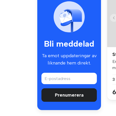
Bli meddelad
S
Ta emot uppdateringar av
E
liknande hem direkt.
me
3
6
Prenumerera