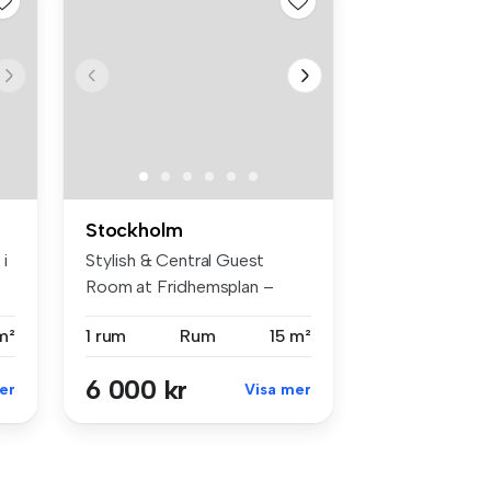
Stockholm
 i
Stylish & Central Guest
Room at Fridhemsplan –
Ideal for ...
m²
1 rum
Rum
15 m²
6 000 kr
er
Visa mer