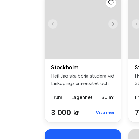
Stockholm
S
Hej! Jag ska börja studera vid
H
Linköpings universitet och...
S
m²
1 rum
Lägenhet
30 m²
1
3 000 kr
7
Visa mer