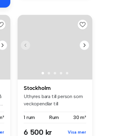
Stockholm
å
Uthyres bara till person som
..
veckopendlar till
Stockholm,...
m²
1 rum
Rum
30 m²
6 500 kr
er
Visa mer