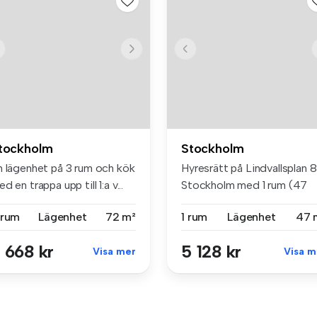
tockholm
Stockholm
n lägenhet på 3 rum och kök
Hyresrätt på Lindvallsplan 8
d en trappa upp till 1:a v...
Stockholm med 1 rum (47
m²...
 rum
Lägenhet
72 m²
1 rum
Lägenhet
47 
 668 kr
5 128 kr
Visa mer
Visa m