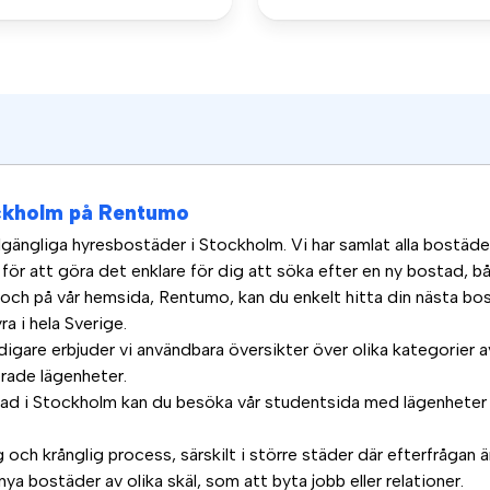
ockholm på Rentumo
tillgängliga hyresbostäder i Stockholm. Vi har samlat alla bostäd
 för att göra det enklare för dig att söka efter en ny bostad, bå
 och på vår hemsida, Rentumo, kan du enkelt hitta din nästa bo
ra i hela Sverige.
digare erbjuder vi användbara översikter över olika kategorier
ade lägenheter.
tad i Stockholm kan du besöka vår studentsida med lägenheter 
g och krånglig process, särskilt i större städer där efterfrågan
nya bostäder av olika skäl, som att byta jobb eller relationer.