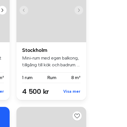
Stockholm
t
Mini-rum med egen balkong,
tillgång till kök och badrum. ...
m²
1 rum
Rum
8 m²
4 500 kr
er
Visa mer