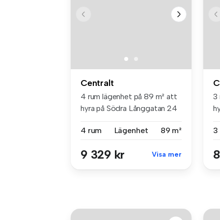
Centralt
C
4 rum lägenhet på 89 m² att
3
hyra på Södra Långgatan 24
h
A,...
Ce
4 rum
Lägenhet
89 m²
3
9 329 kr
8
Visa mer