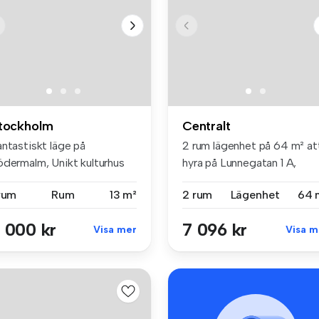
tockholm
Centralt
antastiskt läge på
2 rum lägenhet på 64 m² at
ödermalm, Unikt kulturhus
hyra på Lunnegatan 1 A,
m förval...
Centralt
 rum
Rum
13 m²
2 rum
Lägenhet
64 
 000 kr
7 096 kr
Visa mer
Visa m