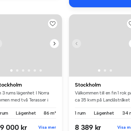
tockholm
Stockholm
 3 rums lägenhet I Norra
Välkommen till en fin 1 rok p
ornen med två Terasser i
ca 35 kvm på Landåstråket .
de...
 rum
Lägenhet
86 m²
1 rum
Lägenhet
34 
9 000 kr
8 389 kr
Visa mer
Visa m