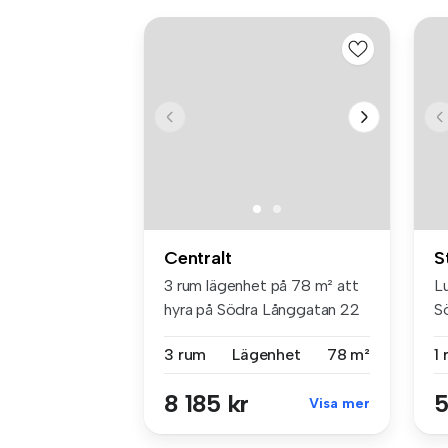
Centralt
S
3 rum lägenhet på 78 m² att
L
hyra på Södra Långgatan 22
Sö
C,...
all
3 rum
Lägenhet
78 m²
1
8 185 kr
5
Visa mer