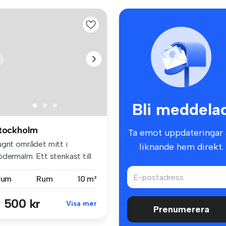
Bli meddela
tockholm
Ta emot uppdateringar 
ugnt området mitt i
liknande hem direkt.
dermalm. Ett stenkast till
 ö...
 rum
Rum
10 m²
 500 kr
Visa mer
Prenumerera