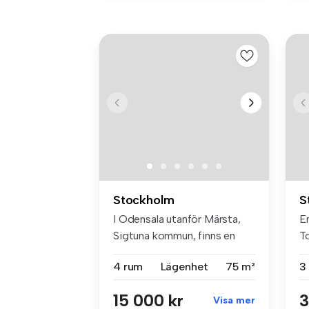
Stockholm
S
I Odensala utanför Märsta,
En
Sigtuna kommun, finns en
T
lägen...
sö
4 rum
Lägenhet
75 m²
3
15 000 kr
3
Visa mer