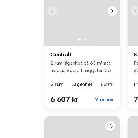
Centralt
S
2 rum lägenhet på 63 m² att
F
hyra på Södra Långgatan 26
S
A,...
so
2 rum
Lägenhet
63 m²
1
6 607 kr
7
Visa mer