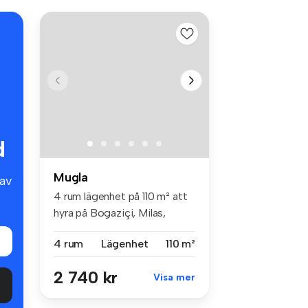
d
Mugla
av
4 rum lägenhet på 110 m² att
hyra på Bogaziçi, Milas,
Mug...
4 rum
Lägenhet
110 m²
2 740 kr
Visa mer