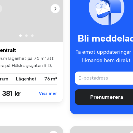
Bli meddela
entralt
Ta emot uppdateringar 
 rum lägenhet på 76 m² att
liknande hem direkt.
yra på Hålskogsgatan 3 D,
...
 rum
Lägenhet
76 m²
 381 kr
Visa mer
Prenumerera