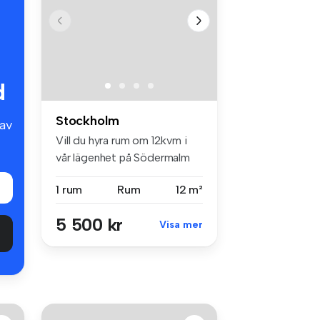
d
Stockholm
av
Vill du hyra rum om 12kvm i
vår lägenhet på Södermalm
(mo...
1 rum
Rum
12 m²
5 500 kr
Visa mer