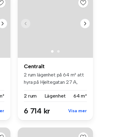
Centralt
2 rum lägenhet på 64 m² att
hyra på Hjeltegatan 27 A,
Cen...
m²
2 rum
Lägenhet
64 m²
6 714 kr
er
Visa mer