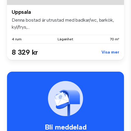
Uppsala
Denna bostad är utrustad med badkar/wc, barkök,
kyl/frys,...
4 rum
Lägenhet
70 m²
8 329 kr
Visa mer
Bli meddelad