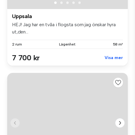
Uppsala
HEJ! Jag har en tvåa i flogsta som jag önskar hyra
ut,den...
2 rum
Lägenhet
58 m²
7 700 kr
Visa mer