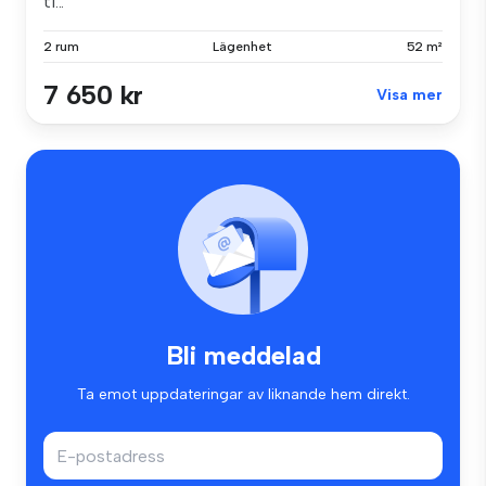
ti...
2 rum
Lägenhet
52 m²
7 650 kr
Visa mer
Bli meddelad
Ta emot uppdateringar av liknande hem direkt.