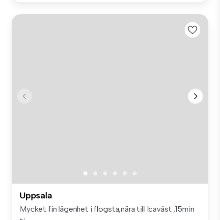
Uppsala
Mycket fin lägenhet i flogsta,nära till Icaväst ,15min