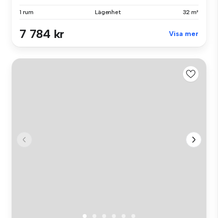
1 rum
Lägenhet
32 m²
7 784 kr
Visa mer